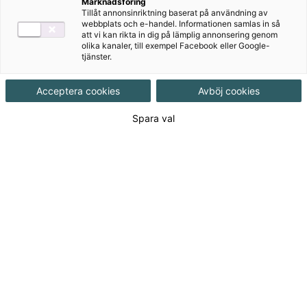
Marknadsföring
Tillåt annonsinriktning baserat på användning av
webbplats och e-handel. Informationen samlas in så
att vi kan rikta in dig på lämplig annonsering genom
olika kanaler, till exempel Facebook eller Google-
tjänster.
Författare
Acceptera cookies
Avböj cookies
Christina Hirsch, Daniel Hermansson,
Spara val
Gunilla Norén, Lena Wilhelmsson, Matts
Winblad
Ämne
Franska
Målgrupp
Grundskola 7-9
Produktinformation
Häftad, Upplaga 2, 184 sidor