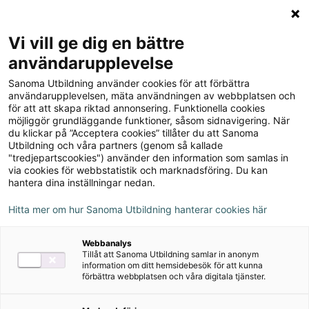
Logga in
Meny
Vi vill ge dig en bättre
Sök
användarupplevelse
på
Sanoma Utbildning använder cookies för att förbättra
webbplatsen::
Chez nous 8 Övningsbok,
användarupplevelsen, mäta användningen av webbplatsen och
för att att skapa riktad annonsering. Funktionella cookies
upplaga 2
möjliggör grundläggande funktioner, såsom sidnavigering. När
du klickar på ”Acceptera cookies” tillåter du att Sanoma
Utbildning och våra partners (genom så kallade
"tredjepartscookies") använder den information som samlas in
via cookies för webbstatistik och marknadsföring. Du kan
hantera dina inställningar nedan.
Hitta mer om hur Sanoma Utbildning hanterar cookies här
Webbanalys
Tillåt att Sanoma Utbildning samlar in anonym
information om ditt hemsidebesök för att kunna
förbättra webbplatsen och våra digitala tjänster.