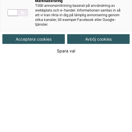
Marknadsföring
Tillåt annonsinriktning baserat på användning av
Facit
webbplats och e-handel. Informationen samlas in så
att vi kan rikta in dig på lämplig annonsering genom
Ljudfiler
olika kanaler, till exempel Facebook eller Google-
tjänster.
Filmklipp
Sånger
Acceptera cookies
Avböj cookies
Spara val
Författare
Erika Zamora Becerra, Sandra Granel
Giménez
Ämne
Spanska
Målgrupp
Grundskola åk 4-6
,
Grundskola 7-9
Produktinformation
Interaktivt, Upplaga 1