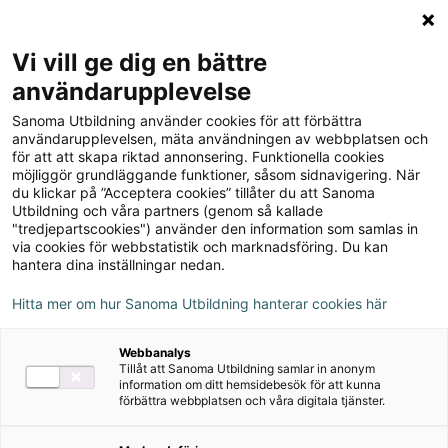
Logga in
Meny
Vi vill ge dig en bättre
Sök
användarupplevelse
på
Sanoma Utbildning använder cookies för att förbättra
webbplatsen::
Dime 6 Lärarstöd+
användarupplevelsen, mäta användningen av webbplatsen och
för att att skapa riktad annonsering. Funktionella cookies
(Skollicens)
möjliggör grundläggande funktioner, såsom sidnavigering. När
du klickar på ”Acceptera cookies” tillåter du att Sanoma
Utbildning och våra partners (genom så kallade
"tredjepartscookies") använder den information som samlas in
via cookies för webbstatistik och marknadsföring. Du kan
hantera dina inställningar nedan.
Detta ingår
Hitta mer om hur Sanoma Utbildning hanterar cookies här
Innehåll från elevbok
Webbanalys
Lärarhandledning
Tillåt att Sanoma Utbildning samlar in anonym
information om ditt hemsidebesök för att kunna
förbättra webbplatsen och våra digitala tjänster.
Kopieringsunderlag
Prov