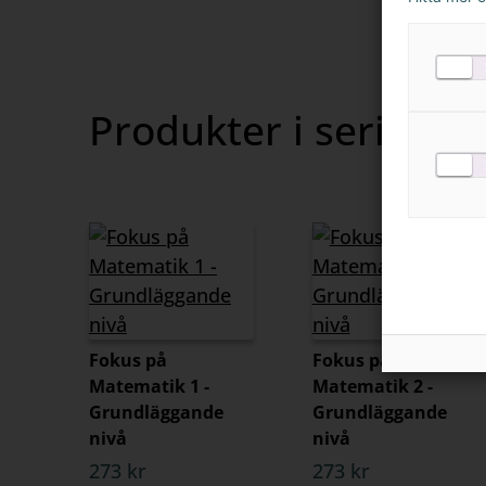
Övningsm
Visa
innehåll
Produkter i serien
Fokus på
Fokus på
Matematik 1 -
Matematik 2 -
Grundläggande
Grundläggande
nivå
nivå
273 kr
273 kr