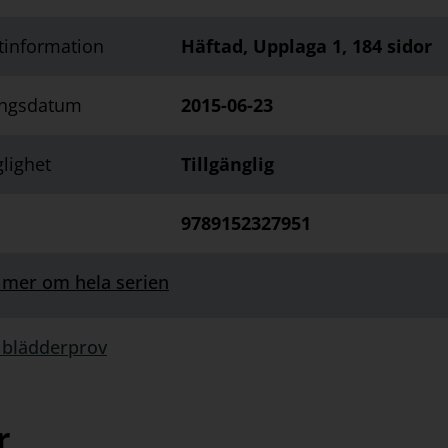
tinformation
Häftad, Upplaga 1, 184 sidor
ingsdatum
2015-06-23
glighet
Tillgänglig
9789152327951
 mer om hela serien
 blädderprov
rprov:
r