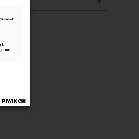
sidebesök
el.
g genom