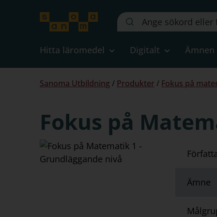
Sök
på
webbplatsen::
Hitta läromedel
Digitalt
Ämnen
Du
Sanoma Utbildning
/
Produkter
/
Fokus på matem
är
här:
Fokus på Matema
Författ
Ämne
Målgru