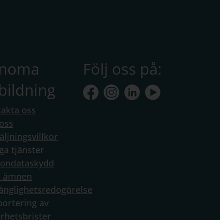
anoma
Följ oss på:
bildning
akta oss
oss
äljningsvillkor
ga tjänster
sondataskydd
a ämnen
gänglighetsredogörelse
ortering av
rhetsbrister