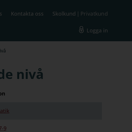
s
Kontakta oss
Skolkund
Privatkund
Logga in
ivå
de nivå
on
atik
7-9