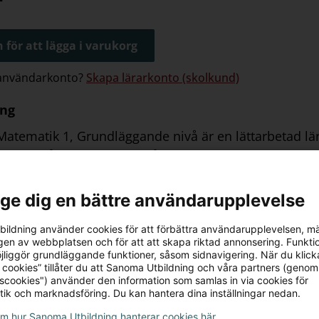
 för att lägga i varukorg
 användarkonto?
Skapa lärarkonto (skolkund)
ing
Matematik 1, Grundläggande nivå är en lättarbetad 
la innehållet till och med åk 6. Här tränar eleven be
irekt i boken. Till varje avsnitt finns dessutom särsk
lemlösning, resonemang och kommunikation. Fokus på 
l ge dig en bättre användarupplevelse
igaste momenten. Stilen är medvetet vuxen, språket lä
ildning använder cookies för att förbättra användarupplevelsen, m
Matematik fungerar lika bra för elever inom vuxenutb
en av webbplatsen och för att att skapa riktad annonsering. Funktio
ungdomsskolan som behöver repetera eller reparera 
jliggör grundläggande funktioner, såsom sidnavigering. När du klick
 cookies” tillåter du att Sanoma Utbildning och våra partners (genom
 1, Grundläggande nivå är skriven med struktur och n
tscookies") använder den information som samlas in via cookies för
n är på lättläst svenska, väl anpassad för elever med
tik och marknadsföring. Du kan hantera dina inställningar nedan.
sar en vuxen läsare.
om hur Sanoma Utbildning hanterar cookies här