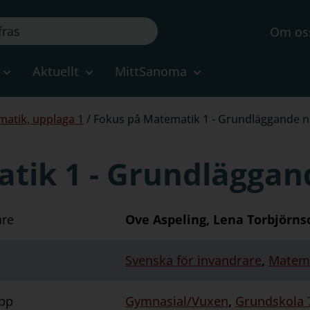
Om os
Aktuellt
MittSanoma
atik, upplaga 1
/
Fokus på Matematik 1 - Grundläggande n
tik 1 - Grundläggan
are
Ove Aspeling, Lena Torbjörns
Svenska för invandrare
,
Matem
pp
Gymnasial/Vuxen
,
Grundskola 