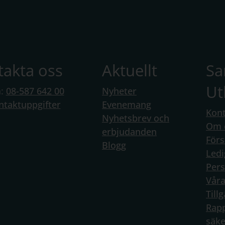
takta oss
Aktuellt
S
Ut
n:
08-587 642 00
Nyheter
ntaktuppgifter
Evenemang
Kont
Nyhetsbrev och
Om 
erbjudanden
Förs
Blogg
Ledi
Per
Vår
Till
Rapp
säke