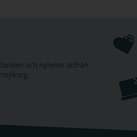
judanden och nyheter utifrån
mejlkorg.