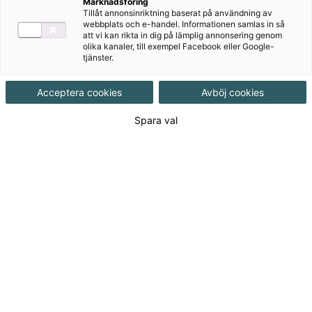
Marknadsföring
Tillåt annonsinriktning baserat på användning av
webbplats och e-handel. Informationen samlas in så
att vi kan rikta in dig på lämplig annonsering genom
Övningsmästaren
olika kanaler, till exempel Facebook eller Google-
tjänster.
Digitalt
Acceptera cookies
Avböj cookies
Onlinebok
Spara val
Onlineboken är en digital kopia av den tryckta boken
och har inläst ljud. Onlineboken innehåller ej
interaktiva övningar. Den är tillgänglig från valfri dator
eller surfplatta med internetuppkoppling. När du
köper en onlinebok så får du tillgång till den i
plattformen Kampus.
Produkter i serien