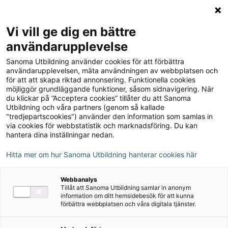
Logga in
Meny
Vi vill ge dig en bättre
Sök
användarupplevelse
på
Förstå språket NO/SO - för
Sanoma Utbildning använder cookies för att förbättra
webbplatsen::
användarupplevelsen, mäta användningen av webbplatsen och
nyanlända, upplaga 1
för att att skapa riktad annonsering. Funktionella cookies
möjliggör grundläggande funktioner, såsom sidnavigering. När
du klickar på ”Acceptera cookies” tillåter du att Sanoma
Utbildning och våra partners (genom så kallade
Om serien
"tredjepartscookies") använder den information som samlas in
via cookies för webbstatistik och marknadsföring. Du kan
hantera dina inställningar nedan.
Nedladdningsbart material
Hitta mer om hur Sanoma Utbildning hanterar cookies här
Webbanalys
Ljudfiler
Tillåt att Sanoma Utbildning samlar in anonym
information om ditt hemsidebesök för att kunna
förbättra webbplatsen och våra digitala tjänster.
Digitalt