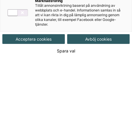
Marknadsföring
Ljudfiler
Tillåt annonsinriktning baserat på användning av
webbplats och e-handel. Informationen samlas in så
att vi kan rikta in dig på lämplig annonsering genom
olika kanaler, till exempel Facebook eller Google-
Digitalt
tjänster.
Acceptera cookies
Avböj cookies
Övningsmästaren
Spara val
Om serien
Serien Förstå språket omfattar Förstå