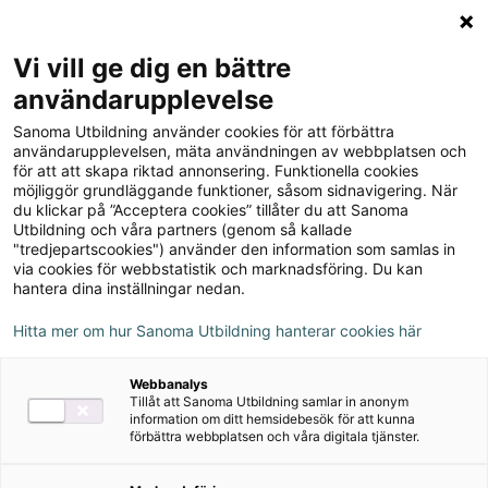
Logga in
Meny
Vi vill ge dig en bättre
Sök
användarupplevelse
på
Sanoma Utbildning använder cookies för att förbättra
webbplatsen::
Till produkterna
användarupplevelsen, mäta användningen av webbplatsen och
för att att skapa riktad annonsering. Funktionella cookies
möjliggör grundläggande funktioner, såsom sidnavigering. När
du klickar på ”Acceptera cookies” tillåter du att Sanoma
Förstå språket NO/SO - för
Utbildning och våra partners (genom så kallade
"tredjepartscookies") använder den information som samlas in
nyanlända, upplaga 1
via cookies för webbstatistik och marknadsföring. Du kan
hantera dina inställningar nedan.
Hitta mer om hur Sanoma Utbildning hanterar cookies här
Om serien
Webbanalys
Tillåt att Sanoma Utbildning samlar in anonym
Nedladdningsbart material
information om ditt hemsidebesök för att kunna
förbättra webbplatsen och våra digitala tjänster.