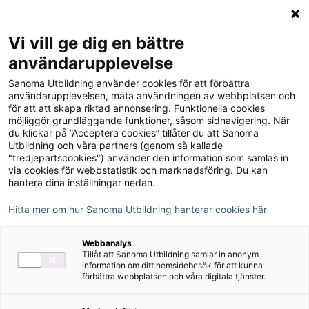
Logga in
Meny
Vi vill ge dig en bättre
Sök
användarupplevelse
på
Sanoma Utbildning använder cookies för att förbättra
webbplatsen::
Handstil skrivstil
användarupplevelsen, mäta användningen av webbplatsen och
för att att skapa riktad annonsering. Funktionella cookies
möjliggör grundläggande funktioner, såsom sidnavigering. När
du klickar på ”Acceptera cookies” tillåter du att Sanoma
Utbildning och våra partners (genom så kallade
"tredjepartscookies") använder den information som samlas in
via cookies för webbstatistik och marknadsföring. Du kan
hantera dina inställningar nedan.
Författare
Birgitta Falk
Hitta mer om hur Sanoma Utbildning hanterar cookies här
Ämne
Svenska
Webbanalys
Tillåt att Sanoma Utbildning samlar in anonym
Målgrupp
Grundskola åk 4-6
information om ditt hemsidebesök för att kunna
förbättra webbplatsen och våra digitala tjänster.
Produktinformation
Häftad