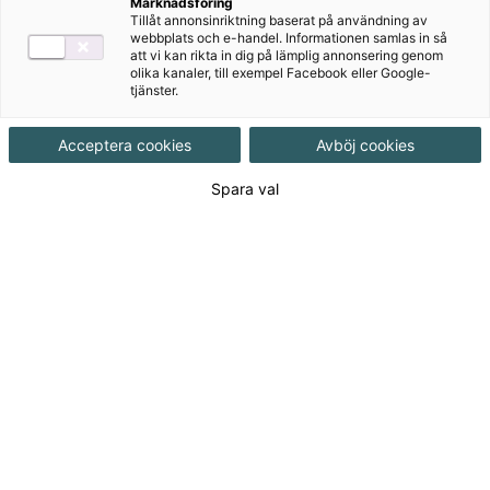
Marknadsföring
Tillåt annonsinriktning baserat på användning av
webbplats och e-handel. Informationen samlas in så
att vi kan rikta in dig på lämplig annonsering genom
Utgivningsdatum
2009-02-28
olika kanaler, till exempel Facebook eller Google-
tjänster.
Tillgänglighet
Tillgänglig
Acceptera cookies
Avböj cookies
Spara val
ISBN
9789162293307
Länk
Läs mer om hela serien
till
serie:
Länk
Läs blädderprov
till
blädderprov:
100
kr
(Exkl. moms)