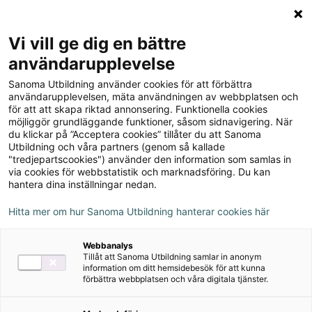
Logga in
Meny
Vi vill ge dig en bättre
Sök
användarupplevelse
på
Sanoma Utbildning använder cookies för att förbättra
webbplatsen::
Kemi Direkt, upplaga 3
användarupplevelsen, mäta användningen av webbplatsen och
för att att skapa riktad annonsering. Funktionella cookies
möjliggör grundläggande funktioner, såsom sidnavigering. När
du klickar på ”Acceptera cookies” tillåter du att Sanoma
Utbildning och våra partners (genom så kallade
"tredjepartscookies") använder den information som samlas in
via cookies för webbstatistik och marknadsföring. Du kan
hantera dina inställningar nedan.
Författare
Mona Gidhagen, Svante Åberg
Hitta mer om hur Sanoma Utbildning hanterar cookies här
Ämne
Kemi
Webbanalys
Tillåt att Sanoma Utbildning samlar in anonym
Målgrupp
Grundskola 7-9
information om ditt hemsidebesök för att kunna
förbättra webbplatsen och våra digitala tjänster.
Produktinformation
Häftad, Upplaga 3