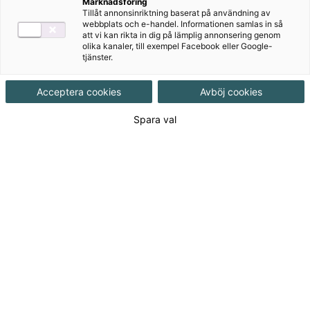
Marknadsföring
Tillåt annonsinriktning baserat på användning av
webbplats och e-handel. Informationen samlas in så
att vi kan rikta in dig på lämplig annonsering genom
Utgivningsdatum
2012-04-17
olika kanaler, till exempel Facebook eller Google-
tjänster.
Tillgänglighet
Utgående
Acceptera cookies
Avböj cookies
Spara val
ISBN
9789162297626
Länk
Läs mer om hela serien
till
serie:
Länk
Läs blädderprov
till
blädderprov:
440
kr
(Exkl. moms)