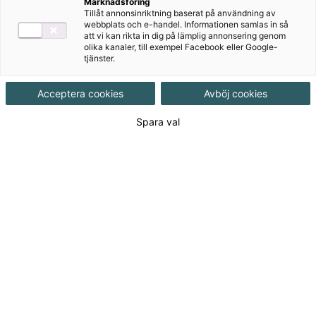
Marknadsföring
Tillåt annonsinriktning baserat på användning av
webbplats och e-handel. Informationen samlas in så
att vi kan rikta in dig på lämplig annonsering genom
olika kanaler, till exempel Facebook eller Google-
tjänster.
Acceptera cookies
Avböj cookies
Spara val
Kemi Direkt upplaga 3 är skriven utifrån
Lgr11.
Det finns en nyare upplaga av Kemi Direkt som
följer Lgr22.
Den hittar du här.
Till Kemi Direkt upplaga 3 finns elevbok, onlinebok
och Laborera Direkt Kemi 1-3. Till onlineboken finns
även ljudfiler.