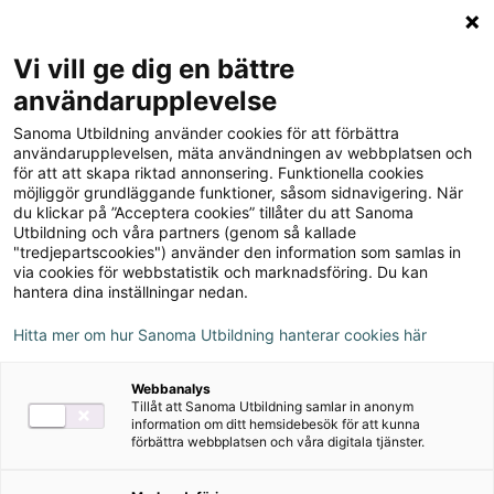
Logga in
Meny
Vi vill ge dig en bättre
Sök
användarupplevelse
på
Sanoma Utbildning använder cookies för att förbättra
webbplatsen::
Till produkterna
användarupplevelsen, mäta användningen av webbplatsen och
för att att skapa riktad annonsering. Funktionella cookies
möjliggör grundläggande funktioner, såsom sidnavigering. När
du klickar på ”Acceptera cookies” tillåter du att Sanoma
Kemi Direkt, upplaga 3
Utbildning och våra partners (genom så kallade
"tredjepartscookies") använder den information som samlas in
via cookies för webbstatistik och marknadsföring. Du kan
hantera dina inställningar nedan.
Om serien
Hitta mer om hur Sanoma Utbildning hanterar cookies här
Ljudfiler
Webbanalys
Tillåt att Sanoma Utbildning samlar in anonym
information om ditt hemsidebesök för att kunna
förbättra webbplatsen och våra digitala tjänster.
Om serien