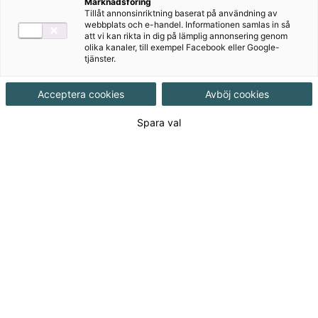
Marknadsföring
Tillåt annonsinriktning baserat på användning av
Produktinformation
webbplats och e-handel. Informationen samlas in så
att vi kan rikta in dig på lämplig annonsering genom
Häftad, Upplaga 1, 160 sidor
olika kanaler, till exempel Facebook eller Google-
tjänster.
Utgivningsdatum
2025-03-28
Acceptera cookies
Avböj cookies
Spara val
Tillgänglighet
Tillgänglig
ISBN
9789152364529
Länk
Läs mer om hela serien
till
serie:
Länk
Läs blädderprov
till
blädderprov: