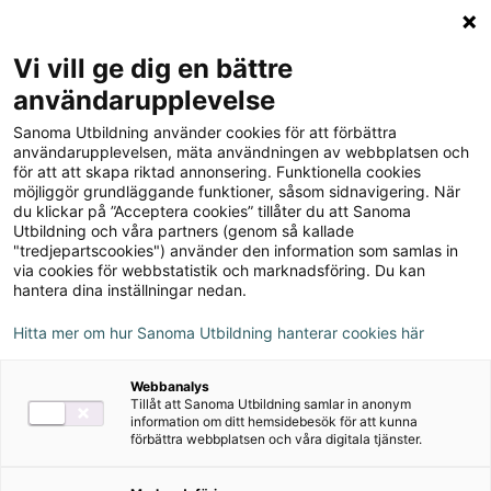
Logga in
Meny
Vi vill ge dig en bättre
Sök
användarupplevelse
på
Sanoma Utbildning använder cookies för att förbättra
webbplatsen::
Koll på Geografi 4-6
användarupplevelsen, mäta användningen av webbplatsen och
för att att skapa riktad annonsering. Funktionella cookies
Aktivitetsbok
möjliggör grundläggande funktioner, såsom sidnavigering. När
du klickar på ”Acceptera cookies” tillåter du att Sanoma
Utbildning och våra partners (genom så kallade
"tredjepartscookies") använder den information som samlas in
via cookies för webbstatistik och marknadsföring. Du kan
hantera dina inställningar nedan.
Författare
John Råd Juvas
Hitta mer om hur Sanoma Utbildning hanterar cookies här
Webbanalys
Ämne
Geografi
Tillåt att Sanoma Utbildning samlar in anonym
information om ditt hemsidebesök för att kunna
förbättra webbplatsen och våra digitala tjänster.
Målgrupp
Grundskola åk 4-6