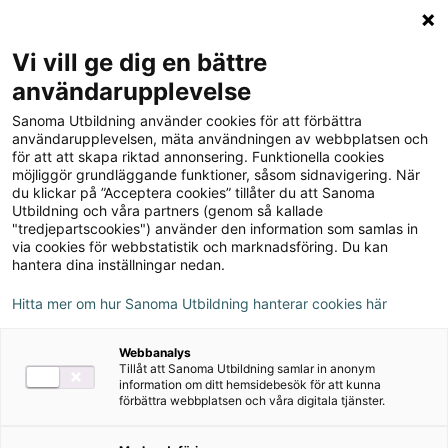
Logga in
Meny
Vi vill ge dig en bättre
Sök
användarupplevelse
på
Sanoma Utbildning använder cookies för att förbättra
webbplatsen::
användarupplevelsen, mäta användningen av webbplatsen och
för att att skapa riktad annonsering. Funktionella cookies
möjliggör grundläggande funktioner, såsom sidnavigering. När
du klickar på ”Acceptera cookies” tillåter du att Sanoma
Utbildning och våra partners (genom så kallade
"tredjepartscookies") använder den information som samlas in
via cookies för webbstatistik och marknadsföring. Du kan
hantera dina inställningar nedan.
Hitta mer om hur Sanoma Utbildning hanterar cookies här
Serie
Webbanalys
Tillåt att Sanoma Utbildning samlar in anonym
Koll på Valet 2026
information om ditt hemsidebesök för att kunna
förbättra webbplatsen och våra digitala tjänster.