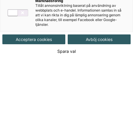
Ett aktuellt läromedel som förklarar hur demokrati
Marknadsföring
Tillåt annonsinriktning baserat på användning av
och val fungerar i Sverige.
webbplats och e-handel. Informationen samlas in så
att vi kan rikta in dig på lämplig annonsering genom
olika kanaler, till exempel Facebook eller Google-
tjänster.
Acceptera cookies
Avböj cookies
Till produkterna
Spara val
Om serien
För dig som lärare
För dig som lärare
Lärarguide Koll på Valet 2026.pdf (PDF-dokument, 8,4
MB)