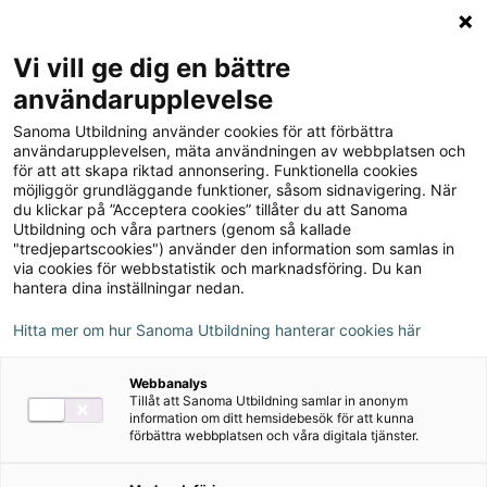
Logga in
Meny
Vi vill ge dig en bättre
Sök
användarupplevelse
på
Sanoma Utbildning använder cookies för att förbättra
webbplatsen::
Marknadsföring - modeller
användarupplevelsen, mäta användningen av webbplatsen och
för att att skapa riktad annonsering. Funktionella cookies
och principer, upplaga 7
möjliggör grundläggande funktioner, såsom sidnavigering. När
du klickar på ”Acceptera cookies” tillåter du att Sanoma
Utbildning och våra partners (genom så kallade
"tredjepartscookies") använder den information som samlas in
via cookies för webbstatistik och marknadsföring. Du kan
hantera dina inställningar nedan.
Författare
Per Wildenstam, Henrik Uggla
Hitta mer om hur Sanoma Utbildning hanterar cookies här
Webbanalys
Ämne
Företagsekonomi
Tillåt att Sanoma Utbildning samlar in anonym
information om ditt hemsidebesök för att kunna
förbättra webbplatsen och våra digitala tjänster.
Målgrupp
Högskola Universitet