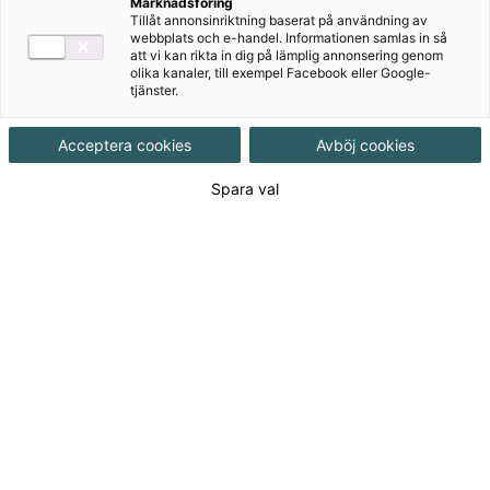
Marknadsföring
Tillåt annonsinriktning baserat på användning av
Produktinformation
webbplats och e-handel. Informationen samlas in så
att vi kan rikta in dig på lämplig annonsering genom
Häftad, Upplaga 7, 488 sidor
olika kanaler, till exempel Facebook eller Google-
tjänster.
Utgivningsdatum
2026-01-27
Acceptera cookies
Avböj cookies
Spara val
Tillgänglighet
Tillgänglig
ISBN
9789152369678
Länk
Läs blädderprov
till
blädderprov:
554
kr
(Exkl. moms)