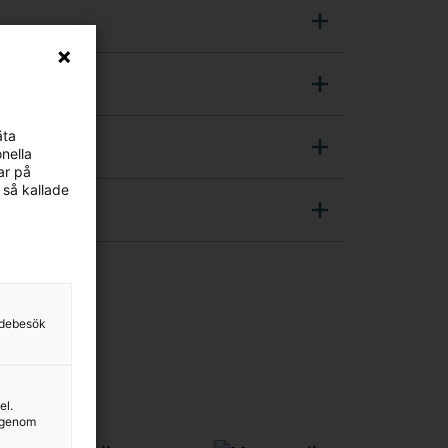
äta
nella
ar på
 så kallade
sidebesök
el.
g genom