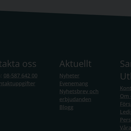
takta oss
Aktuellt
S
Ut
n:
08-587 642 00
Nyheter
ntaktuppgifter
Evenemang
Kont
Nyhetsbrev och
Om 
erbjudanden
Förs
Blogg
Ledi
Per
Vår