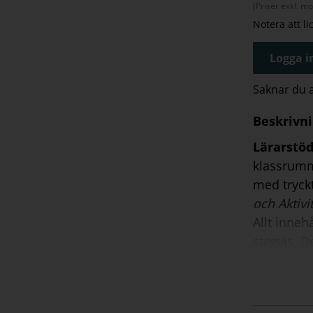
(Priser exkl. m
Notera att l
Logga in
Saknar du
Beskrivn
Lärarstö
klassrumm
med tryck
och
Aktivi
Allt inneh
stegvis. D
direkt ans
övningsbla
Säljs som 