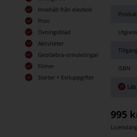
Innehåll från elevbok
Produk
Prov
Övningsblad
Utgivn
Aktiviteter
Tillgän
GeoGebra-simuleringar
Filmer
ISBN
Starter + Exituppgifter
Länk
Läs
till
serie:
995
k
Licenslän