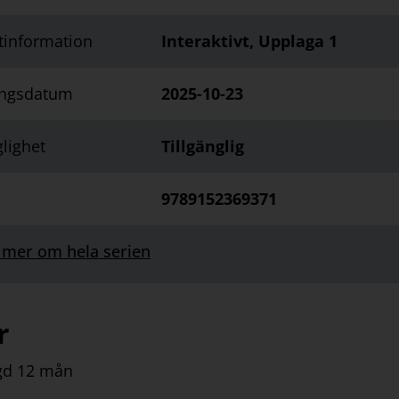
tinformation
Interaktivt, Upplaga 1
ingsdatum
2025-10-23
glighet
Tillgänglig
9789152369371
 mer om hela serien
r
gd 12 mån