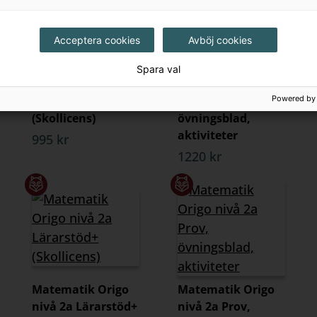
Acceptera cookies
Avböj cookies
Spara val
Matematik Origo
Matematik Origo
nivå 1a Lärarstöd+
nivå 1a Prov,
Powered by
(Skollicens)
övningsblad,
aktiviteter
995 kr
1220 kr
Matematik Origo
Matematik Origo
nivå 2a Lärarstöd+
nivå 2a Prov,