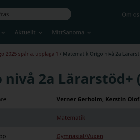
Om os
Aktuellt
MittSanoma
o 2025 spår a, upplaga 1
/
Matematik Origo nivå 2a Lärarst
nivå 2a Lärarstöd+ (
are
Verner Gerholm, Kerstin Olof
Matematik
pp
Gymnasial/Vuxen