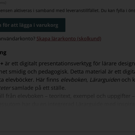
oms)
icensen aktiveras i samband med leveranstillfället. Du kan fylla i ö
 för att lägga i varukorg
 användarkonto?
Skapa lärarkonto (skolkund)
ing
d+
är ett digitalt presentationsverktyg för lärare desig
et smidig och pedagogisk. Detta material är ett digi
ta elevböcker. Här finns
elevboken
,
Lärarguiden
och k
teter
samlade på ett ställe.
åll från elevboken – teoritext, exempel och uppgifter 
essutom har du en integrerad Lärarguide med inspirat
lutning till varje uppslag i elevboken. Direkt från verkt
d, prov och aktiviteter.
12 månaders skollicens. Notera att licensen aktiveras