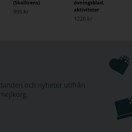
(Skollicens)
övningsblad,
aktiviteter
995 kr
1220 kr
judanden och nyheter utifrån
mejlkorg.