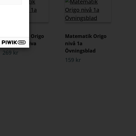
Matematik Origo
Matematik Origo
nivå 1a Skriva
nivå 1a
Övningsblad
269 kr
159 kr