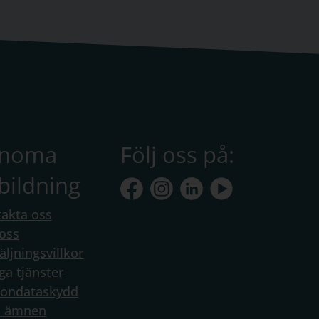
anoma
Följ oss på:
bildning
akta oss
oss
äljningsvillkor
ga tjänster
sondataskydd
a ämnen