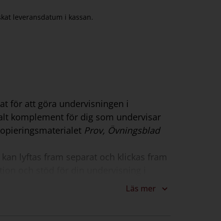
nskat leveransdatum i kassan.
nat för att göra undervisningen i
talt komplement för dig som undervisar
opieringsmaterialet
Prov, Övningsblad
– kan lyftas fram separat och klickas fram
ion och stöd för din undervisning i
yget kan du välja att skriva ut
Läs mer
 i samband med leveranstillfället.