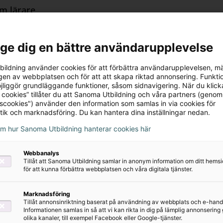
år:
om lärare
uide
l från elevbok
erial
l ge dig en bättre användarupplevelse
v
ngsblad
ildning använder cookies för att förbättra användarupplevelsen, m
rarstöd+
en av webbplatsen och för att att skapa riktad annonsering. Funktio
teter
jliggör grundläggande funktioner, såsom sidnavigering. När du klick
ra-simuleringar
 cookies” tillåter du att Sanoma Utbildning och våra partners (genom
och Kontakt
tscookies") använder den information som samlas in via cookies för
+ Exituppgifter
tik och marknadsföring. Du kan hantera dina inställningar nedan.
r
om hur Sanoma Utbildning hanterar cookies här
Webbanalys
Tillåt att Sanoma Utbildning samlar in anonym information om ditt hem
för att kunna förbättra webbplatsen och våra digitala tjänster.
Marknadsföring
Tillåt annonsinriktning baserat på användning av webbplats och e-hand
Informationen samlas in så att vi kan rikta in dig på lämplig annonserin
olika kanaler, till exempel Facebook eller Google-tjänster.