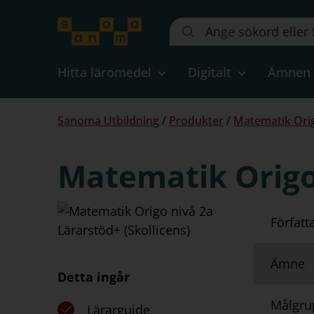
Sök
på
webbplatsen::
Hitta läromedel
Digitalt
Ämnen
Du
Sanoma Utbildning
/
Produkter
/
Matematik Orig
är
här:
Matematik Origo 
Författ
Ämne
Detta ingår
Målgru
Lärarguide