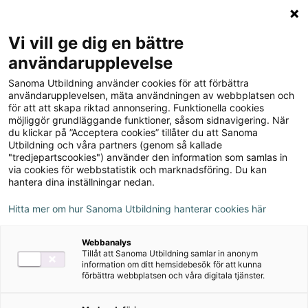
Logga in
Meny
Vi vill ge dig en bättre
Sök
användarupplevelse
på
Sanoma Utbildning använder cookies för att förbättra
webbplatsen::
Matematik Origo nivå
användarupplevelsen, mäta användningen av webbplatsen och
för att att skapa riktad annonsering. Funktionella cookies
2b/2c vux Prov,
möjliggör grundläggande funktioner, såsom sidnavigering. När
du klickar på ”Acceptera cookies” tillåter du att Sanoma
övningsblad, aktivitet.
Utbildning och våra partners (genom så kallade
"tredjepartscookies") använder den information som samlas in
via cookies för webbstatistik och marknadsföring. Du kan
hantera dina inställningar nedan.
Hitta mer om hur Sanoma Utbildning hanterar cookies här
Detta ingår
Webbanalys
Tillåt att Sanoma Utbildning samlar in anonym
information om ditt hemsidebesök för att kunna
Prov
förbättra webbplatsen och våra digitala tjänster.
Övningsblad