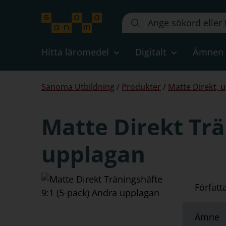
Sök
på
webbplatsen::
Hitta läromedel
Digitalt
Ämnen
Du
Sanoma Utbildning
/
Produkter
/
Matte Direkt, 
är
här:
Matte Direkt Trä
upplagan
Författ
Ämne