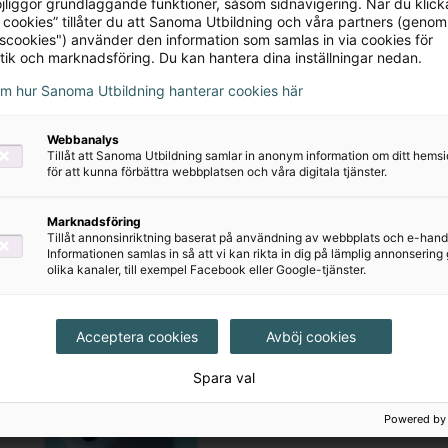
jliggör grundläggande funktioner, såsom sidnavigering. När du klick
 cookies” tillåter du att Sanoma Utbildning och våra partners (genom
tscookies") använder den information som samlas in via cookies för
tik och marknadsföring. Du kan hantera dina inställningar nedan.
Matte Direkt
om hur Sanoma Utbildning hanterar cookies här
Träningshäfte 7:2
(5-pack) Andra
Webbanalys
Tillåt att Sanoma Utbildning samlar in anonym information om ditt hem
upplagan
för att kunna förbättra webbplatsen och våra digitala tjänster.
460 kr
Marknadsföring
Tillåt annonsinriktning baserat på användning av webbplats och e-hand
Informationen samlas in så att vi kan rikta in dig på lämplig annonserin
olika kanaler, till exempel Facebook eller Google-tjänster.
Acceptera cookies
Avböj cookies
Spara val
Powered by