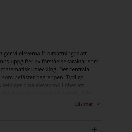
t ger vi eleverna förutsättningar att
nns uppgifter av förståelsekaraktär som
t matematisk utveckling. Det centrala
ord som befäster begreppen. Tydliga
ekt ger dina elever möjlighet att
vå sidor som lockar till samtal. Där
rna och Abels hörna som tränar
Läs mer
 en ordentlig utmaning som också knyter
s. De vänder sig till de elever som
grundläggande matematiken och har ett