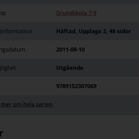
pp
Grundskola 7-9
tinformation
Häftad, Upplaga 2, 48 sidor
ingsdatum
2011-08-10
glighet
Utgående
9789152307069
 mer om hela serien
r