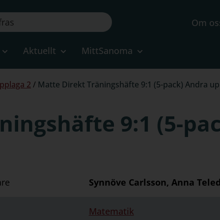
Om os
Aktuellt
MittSanoma
upplaga 2
/
Matte Direkt Träningshäfte 9:1 (5-pack) Andra u
ningshäfte 9:1 (5-pa
are
Synnöve Carlsson, Anna Tele
Matematik