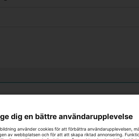
dligt språk. Kapitelordningen är samma som i grund
er, och eleverna skriver direkt i häftet. Det sista trän
ion av all högstadiematematik på E-nivå.
l ge dig en bättre användarupplevelse
ildning använder cookies för att förbättra användarupplevelsen, m
en av webbplatsen och för att att skapa riktad annonsering. Funktio