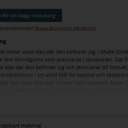
 för att lägga i varukorg
 användarkonto?
Skapa lärarkonto (skolkund)
ing
kt möter varje elev där den befinner sig. I Matte Direk
de fem förmågorna som preciseras i läroplanen. Där fi
e elev där den befinner sig och stimulerar till fortsat
 konkretiseras i ett antal Mål för kapitlet och Matte
ar och lösta exempel inleder varje moment. Matte Dir
a matematik. Varje kapitel avslutas med Uppslaget, t
nd annat Soluppgiften som synliggör kraven för eleve
sning. Matte Direkt är förstärkt med Svarta sidorna,
 moment. Det finns två Träningshäften till varje årskur
xtra färdighetsträning. Häftena sätter fokus på den 
ngsbart material