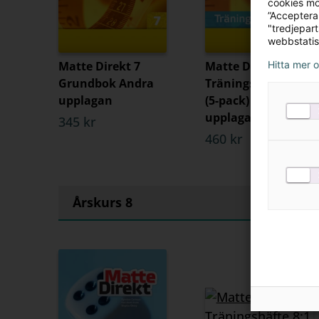
cookies mö
”Acceptera
"tredjepar
webbstatis
Matte Direkt 7
Matte Direkt
Hitta mer 
Grundbok Andra
Träningshäfte 7:1
upplagan
(5-pack) Andra
upplagan
345 kr
460 kr
Årskurs 8