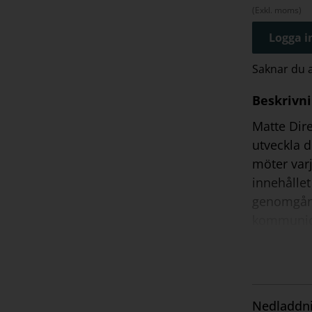
(Exkl. moms)
Logga in
Saknar du
Beskrivn
Matte Dire
utveckla 
möter varj
innehållet
genomgång
kommunicer
finns bla
problemlö
ihop flera
behöver e
Nedladdni