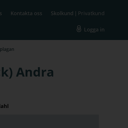
s
Kontakta oss
Skolkund
Privatkund
Logga in
pplagan
ck) Andra
dahl