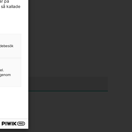
ar på
 så kallade
sidebesök
el.
g genom