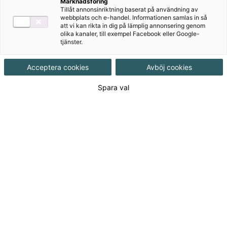
Marknadsföring
Ämne
Naturkunskap
Tillåt annonsinriktning baserat på användning av
webbplats och e-handel. Informationen samlas in så
att vi kan rikta in dig på lämplig annonsering genom
Målgrupp
Vuxenutbildning
,
Gymnasial/Vuxen
olika kanaler, till exempel Facebook eller Google-
tjänster.
Produktinformation
Pdf-fil, Upplaga 2
Acceptera cookies
Avböj cookies
Spara val
Utgivningsdatum
2023-11-29
Tillgänglighet
Tillgänglig
ISBN
9789152364550
Länk
Läs mer om hela serien
till
serie: