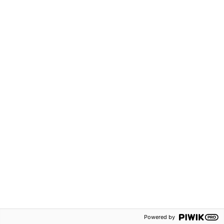
Kontakta oss
Om oss
Försäljningsvillkor
Lediga tjänster
Persondataskydd
Våra ämnen
Tillgänglighetsredogörelse
Rapportering av
säkerhetsbrister
Följ oss på:
© 2026 Sanoma Utbildning
Powered by