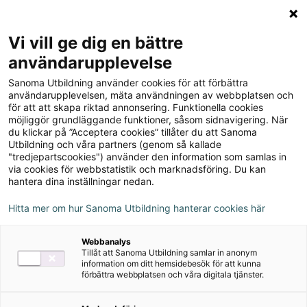
Logga in
Meny
Vi vill ge dig en bättre
Sök
användarupplevelse
på
Sanoma Utbildning använder cookies för att förbättra
webbplatsen::
Naturkunskap 1 och 2
användarupplevelsen, mäta användningen av webbplatsen och
för att att skapa riktad annonsering. Funktionella cookies
Lärarmaterial (pdf)
möjliggör grundläggande funktioner, såsom sidnavigering. När
du klickar på ”Acceptera cookies” tillåter du att Sanoma
upplaga 2
Utbildning och våra partners (genom så kallade
"tredjepartscookies") använder den information som samlas in
via cookies för webbstatistik och marknadsföring. Du kan
hantera dina inställningar nedan.
Hitta mer om hur Sanoma Utbildning hanterar cookies här
Författare
Webbanalys
Tillåt att Sanoma Utbildning samlar in anonym
Karolina Broman, Thomas Krigsman, Iann
information om ditt hemsidebesök för att kunna
Lundegård
förbättra webbplatsen och våra digitala tjänster.