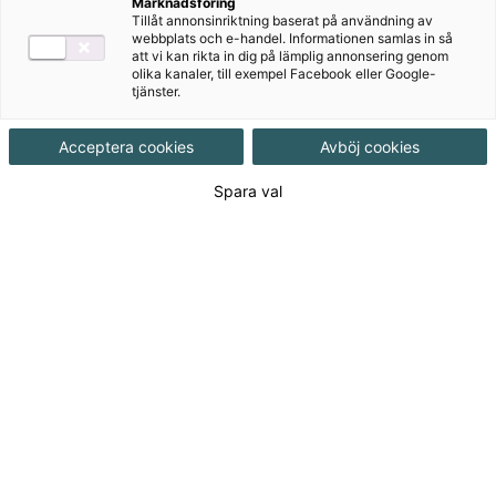
Marknadsföring
Tillåt annonsinriktning baserat på användning av
Ljudfiler till hörövningarna
webbplats och e-handel. Informationen samlas in så
att vi kan rikta in dig på lämplig annonsering genom
olika kanaler, till exempel Facebook eller Google-
Författare
tjänster.
Maria Göransson, Agneta Hjälm, Karl-Erik
Acceptera cookies
Avböj cookies
Widlund, Andy Cowle
Spara val
Ämne
Engelska
Målgrupp
Grundskola åk 4-6
Produktinformation
Pdf-fil, Upplaga 1
Utgivningsdatum
2018-05-11
Tillgänglighet
Tillgänglig