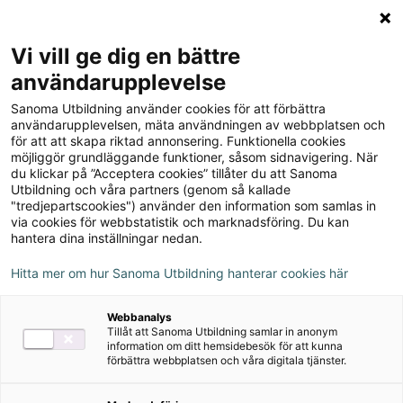
Logga in
Meny
Vi vill ge dig en bättre
Sök
användarupplevelse
på
Sanoma Utbildning använder cookies för att förbättra
webbplatsen::
New What's Up? 4 Progress
användarupplevelsen, mäta användningen av webbplatsen och
för att att skapa riktad annonsering. Funktionella cookies
test (pdf + mp3)
möjliggör grundläggande funktioner, såsom sidnavigering. När
du klickar på ”Acceptera cookies” tillåter du att Sanoma
Utbildning och våra partners (genom så kallade
"tredjepartscookies") använder den information som samlas in
via cookies för webbstatistik och marknadsföring. Du kan
hantera dina inställningar nedan.
Detta ingår
Hitta mer om hur Sanoma Utbildning hanterar cookies här
Lärarhandledning
Webbanalys
Kopieringsunderlag
Tillåt att Sanoma Utbildning samlar in anonym
information om ditt hemsidebesök för att kunna
förbättra webbplatsen och våra digitala tjänster.
Prov
Facit