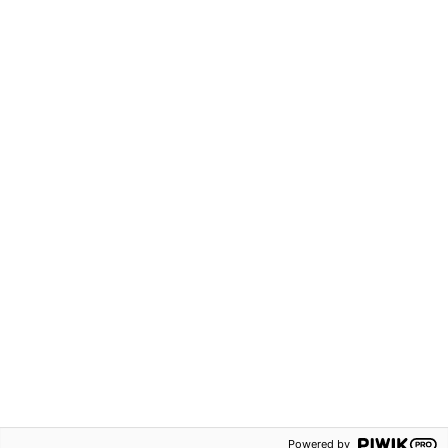
Kontakta oss
Om oss
Försäljningsvillkor
Lediga tjänster
Persondataskydd
Våra ämnen
Tillgänglighetsredogörelse
Rapportering av
säkerhetsbrister
Följ oss på:
© 2026 Sanoma Utbildning
Powered by