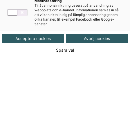
Marknadsföring
Tillåt annonsinriktning baserat på användning av
webbplats och e-handel. Informationen samlas in så
att vi kan rikta in dig på lämplig annonsering genom
olika kanaler, till exempel Facebook eller Google-
tjänster.
Acceptera cookies
Avböj cookies
Författare
Britta Mangili, Serena Prina
Spara val
Ämne
Italienska
Målgrupp
Gymnasial/Vuxen
,
Vuxenutbildning
Produktinformation
Häftad, Upplaga 1, 32 sidor
Utgivningsdatum
2007-05-16