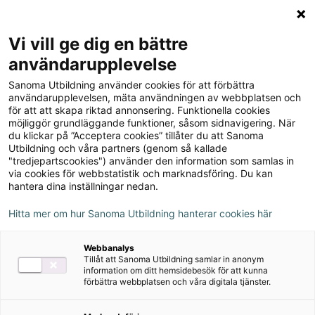
Logga in
Meny
Vi vill ge dig en bättre
Sök
användarupplevelse
på
Sanoma Utbildning använder cookies för att förbättra
webbplatsen::
Prego 2 Facit
användarupplevelsen, mäta användningen av webbplatsen och
för att att skapa riktad annonsering. Funktionella cookies
möjliggör grundläggande funktioner, såsom sidnavigering. När
du klickar på ”Acceptera cookies” tillåter du att Sanoma
Utbildning och våra partners (genom så kallade
"tredjepartscookies") använder den information som samlas in
via cookies för webbstatistik och marknadsföring. Du kan
hantera dina inställningar nedan.
Hitta mer om hur Sanoma Utbildning hanterar cookies här
Webbanalys
Tillåt att Sanoma Utbildning samlar in anonym
information om ditt hemsidebesök för att kunna
förbättra webbplatsen och våra digitala tjänster.