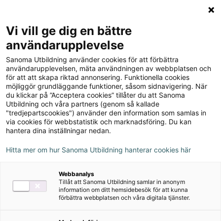
Logga in
Meny
Vi vill ge dig en bättre
Sök
användarupplevelse
på
Sanoma Utbildning använder cookies för att förbättra
webbplatsen::
Rymdvarelser (5-pack)
användarupplevelsen, mäta användningen av webbplatsen och
för att att skapa riktad annonsering. Funktionella cookies
möjliggör grundläggande funktioner, såsom sidnavigering. När
du klickar på ”Acceptera cookies” tillåter du att Sanoma
Utbildning och våra partners (genom så kallade
"tredjepartscookies") använder den information som samlas in
via cookies för webbstatistik och marknadsföring. Du kan
hantera dina inställningar nedan.
Författare
Ove Aspeling, Lena Torbjörnson
Hitta mer om hur Sanoma Utbildning hanterar cookies här
Ämne
Matematik
Webbanalys
Tillåt att Sanoma Utbildning samlar in anonym
Målgrupp
Grundskola åk 4-6
,
Grundskola F-3
information om ditt hemsidebesök för att kunna
förbättra webbplatsen och våra digitala tjänster.
Produktinformation