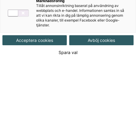
Marknadsföring
Tillåt annonsinriktning baserat på användning av
Häftad, Upplaga 2, 16 sidor
webbplats och e-handel. Informationen samlas in så
att vi kan rikta in dig på lämplig annonsering genom
olika kanaler, till exempel Facebook eller Google-
tjänster.
Utgivningsdatum
2015-05-29
Acceptera cookies
Avböj cookies
Tillgänglighet
Tillgänglig
Spara val
ISBN
9789152333082
Länk
Läs mer om hela serien
till
serie:
Länk
Läs blädderprov
till
blädderprov:
175
kr