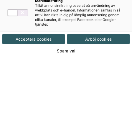
Marknadsföring
Tillåt annonsinriktning baserat på användning av
Produktinformation
Pdf-fil, Upplaga 1
webbplats och e-handel. Informationen samlas in så
att vi kan rikta in dig på lämplig annonsering genom
olika kanaler, till exempel Facebook eller Google-
tjänster.
Utgivningsdatum
2022-04-19
Acceptera cookies
Avböj cookies
Tillgänglighet
Tillgänglig
Spara val
ISBN
9789152361627
Länk
Läs mer om hela serien
till
serie:
1000
kr
Licenslängd 12 mån
(Priser exkl. moms)