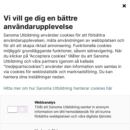
Logga in
Meny
Vi vill ge dig en bättre
Sök
användarupplevelse
på
Sanoma Utbildning använder cookies för att förbättra
webbplatsen::
Social omsorg 1
användarupplevelsen, mäta användningen av webbplatsen och
för att att skapa riktad annonsering. Funktionella cookies
Lärarhandledning (pdf)
möjliggör grundläggande funktioner, såsom sidnavigering. När
du klickar på ”Acceptera cookies” tillåter du att Sanoma
Utbildning och våra partners (genom så kallade
"tredjepartscookies") använder den information som samlas in
via cookies för webbstatistik och marknadsföring. Du kan
hantera dina inställningar nedan.
Författare
Caroline Key
Hitta mer om hur Sanoma Utbildning hanterar cookies här
Webbanalys
Ämne
Omvårdnad
Tillåt att Sanoma Utbildning samlar in anonym
information om ditt hemsidebesök för att kunna
förbättra webbplatsen och våra digitala tjänster.
Målgrupp
Gymnasial/Vuxen