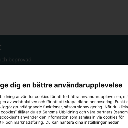
t
 och beprövad
ppdateras
l ge dig en bättre användarupplevelse
ildning använder cookies för att förbättra användarupplevelsen, m
en av webbplatsen och för att att skapa riktad annonsering. Funktio
jliggör grundläggande funktioner, såsom sidnavigering. När du klick
 cookies” tillåter du att Sanoma Utbildning och våra partners (genom
tscookies") använder den information som samlas in via cookies för
tik och marknadsföring. Du kan hantera dina inställningar nedan.