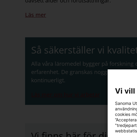
oavsett ålder och förutsättningar.
Läs mer
Så säkerställer vi kvalite
Alla våra läromedel bygger på forskning
erfarenhet. De granskas noggrant och u
kontinuerligt.
Vi vil
Läs mer om hur vi arbetar
Sanoma Utb
användning
cookies mö
”Acceptera
"tredjepar
webbstatis
Vi finns här för dig