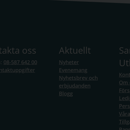
takta oss
Aktuellt
S
Ut
n:
08-587 642 00
Nyheter
ntaktuppgifter
Evenemang
Kont
Nyhetsbrev och
Om 
erbjudanden
Förs
Blogg
Ledi
Per
Vår
Till
Rapp