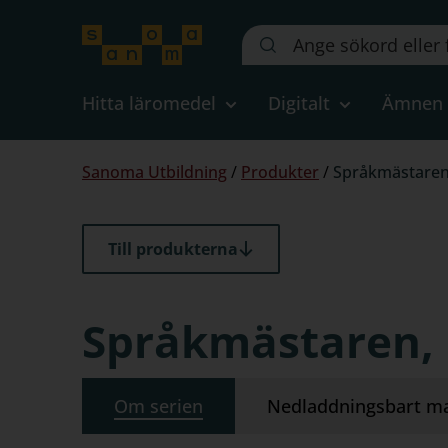
Sök
på
webbplatsen::
Hitta läromedel
Digitalt
Ämnen
Du
Sanoma Utbildning
/
Produkter
/
Språkmästaren
är
här:
Till produkterna
Språkmästaren, 
Om serien
Nedladdningsbart ma