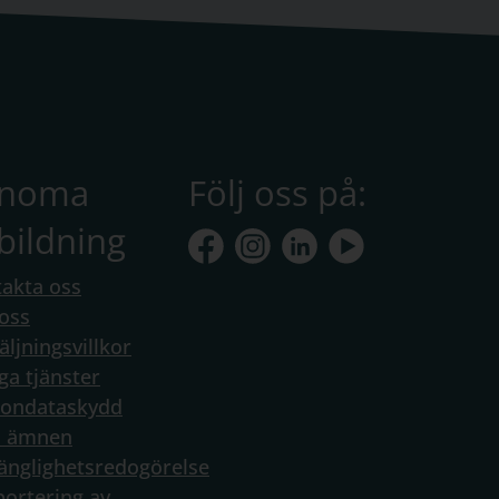
anoma
Följ oss på:
bildning
akta oss
oss
äljningsvillkor
ga tjänster
sondataskydd
a ämnen
gänglighetsredogörelse
ortering av