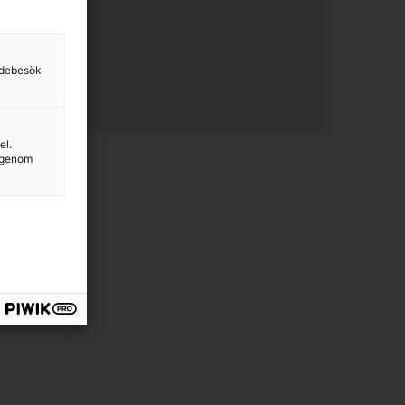
sidebesök
el.
g genom