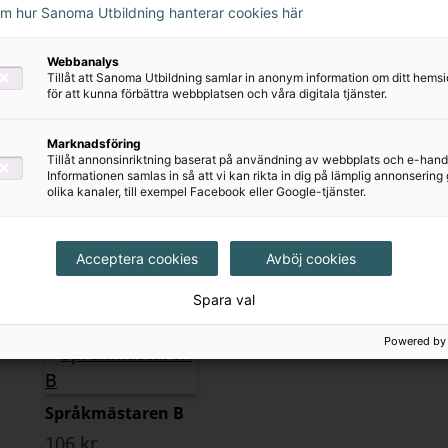
om hur Sanoma Utbildning hanterar cookies här
äromedel,
Webbanalys
komma igång?
Tillåt att Sanoma Utbildning samlar in anonym information om ditt hem
för att kunna förbättra webbplatsen och våra digitala tjänster.
Marknadsföring
Tillåt annonsinriktning baserat på användning av webbplats och e-hand
Informationen samlas in så att vi kan rikta in dig på lämplig annonserin
olika kanaler, till exempel Facebook eller Google-tjänster.
Acceptera cookies
Avböj cookies
Spara val
Powered by
Språkmästaren B
106 kr