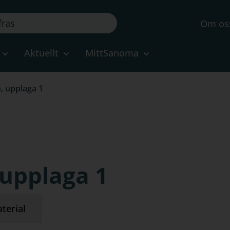
Om os
Aktuellt
MittSanoma
, upplaga 1
upplaga 1
terial