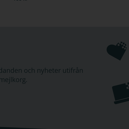
judanden och nyheter utifrån
mejlkorg.