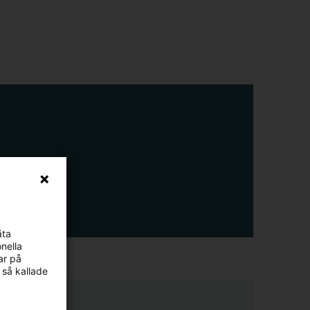
äta
nella
ar på
 så kallade