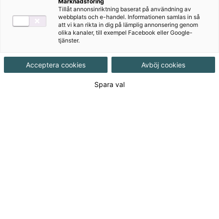
Marknadsföring
Målgrupp
Grundskola 7-9
Tillåt annonsinriktning baserat på användning av
webbplats och e-handel. Informationen samlas in så
att vi kan rikta in dig på lämplig annonsering genom
Produktinformation
olika kanaler, till exempel Facebook eller Google-
tjänster.
Häftad, Upplaga 1, 133 sidor
Acceptera cookies
Avböj cookies
Utgivningsdatum
2012-08-08
Spara val
Tillgänglighet
Utgående
ISBN
9789152312162
Länk
Läs mer om hela serien
till
serie:
200
kr