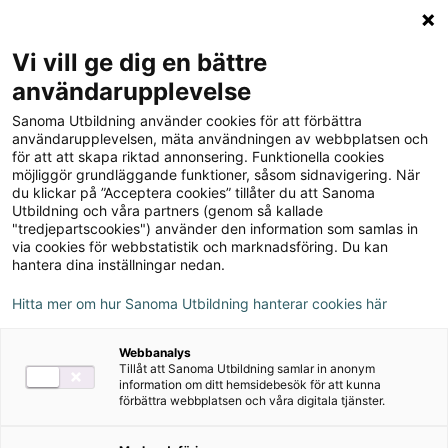
Logga in
Meny
Vi vill ge dig en bättre
Sök
användarupplevelse
på
Sanoma Utbildning använder cookies för att förbättra
webbplatsen::
Svenska Direkt 9
användarupplevelsen, mäta användningen av webbplatsen och
för att att skapa riktad annonsering. Funktionella cookies
Studiebok
möjliggör grundläggande funktioner, såsom sidnavigering. När
du klickar på ”Acceptera cookies” tillåter du att Sanoma
Utbildning och våra partners (genom så kallade
"tredjepartscookies") använder den information som samlas in
via cookies för webbstatistik och marknadsföring. Du kan
hantera dina inställningar nedan.
Författare
Hitta mer om hur Sanoma Utbildning hanterar cookies här
Maria Heimer, Cecilia Peña, Lisa Eriksson
Webbanalys
Tillåt att Sanoma Utbildning samlar in anonym
information om ditt hemsidebesök för att kunna
Ämne
Svenska
förbättra webbplatsen och våra digitala tjänster.