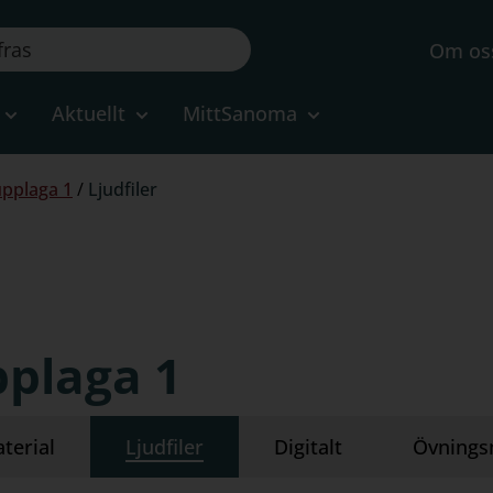
Om os
Aktuellt
MittSanoma
 upplaga 1
/
Ljudfiler
upplaga 1
terial
Ljudfiler
Digitalt
Övnings