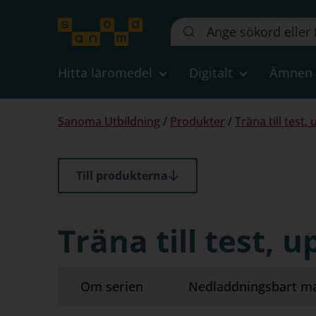
Sök
på
webbplatsen::
Hitta läromedel
Digitalt
Ämnen
Du
Sanoma Utbildning
/
Produkter
/
Träna till test,
är
här:
Till produkterna
Träna till test, 
Om serien
Nedladdningsbart ma