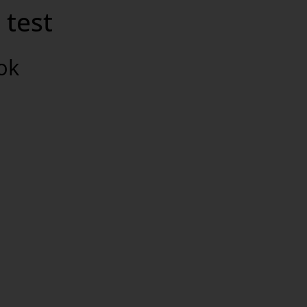
l test
bok