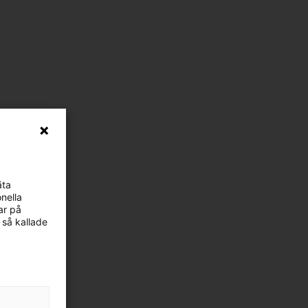
äta
nella
ar på
 så kallade