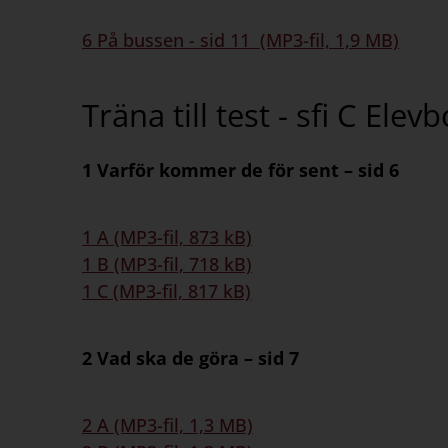
6 På bussen - sid 11 (MP3-fil, 1,9 MB)
Träna till test - sfi C Elev
1 Varför kommer de för sent – sid 6
1 A (MP3-fil, 873 kB)
1 B (MP3-fil, 718 kB)
1 C (MP3-fil, 817 kB)
2 Vad ska de göra – sid 7
2 A (MP3-fil, 1,3 MB)