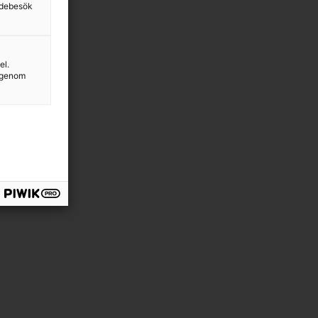
sidebesök
el.
g genom