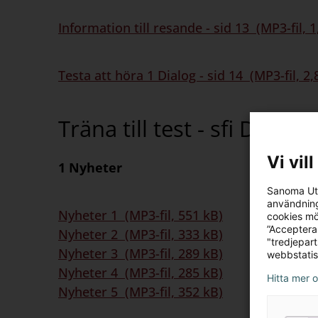
Information till resande - sid 13 (MP3-fil, 
Testa att höra 1 Dialog - sid 14 (MP3-fil, 2
Träna till test - sfi D Elev
Vi vil
1 Nyheter
Sanoma Utb
användning
Nyheter 1 (MP3-fil, 551 kB)
cookies mö
”Acceptera
Nyheter 2 (MP3-fil, 333 kB)
"tredjepar
Nyheter 3 (MP3-fil, 289 kB)
webbstatis
Nyheter 4 (MP3-fil, 285 kB)
Hitta mer 
Nyheter 5 (MP3-fil, 352 kB)