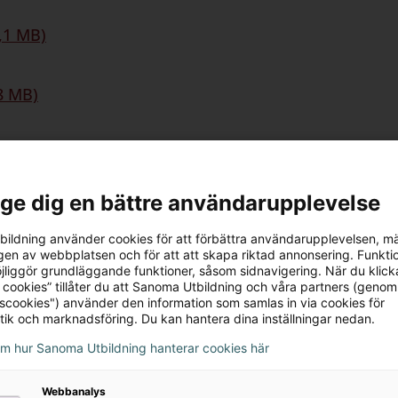
1,1 MB)
,8 MB)
bok
l ge dig en bättre användarupplevelse
ildning använder cookies för att förbättra användarupplevelsen, m
en av webbplatsen och för att att skapa riktad annonsering. Funktio
jliggör grundläggande funktioner, såsom sidnavigering. När du klick
 cookies” tillåter du att Sanoma Utbildning och våra partners (genom
tscookies") använder den information som samlas in via cookies för
tik och marknadsföring. Du kan hantera dina inställningar nedan.
om hur Sanoma Utbildning hanterar cookies här
Webbanalys