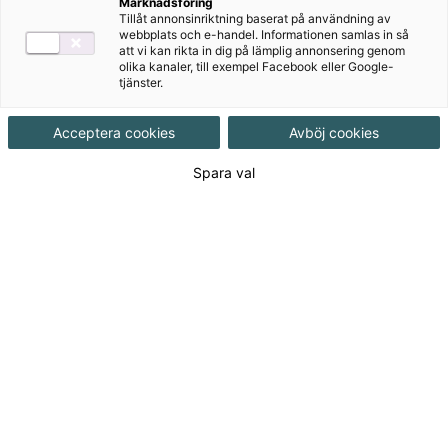
Marknadsföring
Innehåll:
Tillåt annonsinriktning baserat på användning av
Historik - Introduktion - sid 7
webbplats och e-handel. Informationen samlas in så
att vi kan rikta in dig på lämplig annonsering genom
Historik - Introduktion - sid 8
olika kanaler, till exempel Facebook eller Google-
Från hospital till samhällsbaserad psykiatri - sid 9
tjänster.
1900-talet - sid 10
Psykiatriutredningen - sid 11
Acceptera cookies
Avböj cookies
Socialpsykiatri - sid 12
Spara val
Socialpsykiatri - sid 13
Yrkesroller - sid 14
Socialsekreterare - sid 15
Sjuksköterska - sid 16
Andra yrkesgrupper - sid 17
God man och förvaltare - sid 18
Personligt ombud - sid 19
Studieuppgifter - sid 20
Fördjupning - sid 21
Kapitel 2 - Stigmatisering