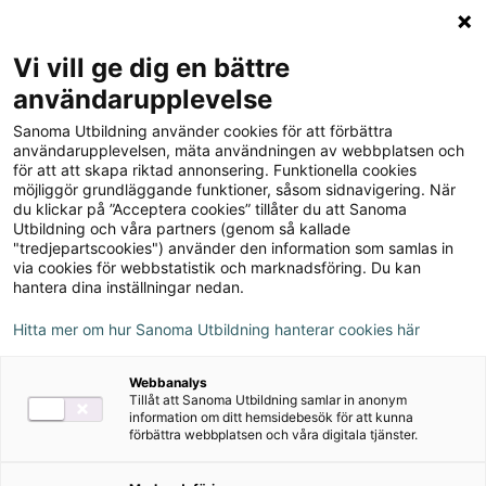
Logga in
Meny
Vi vill ge dig en bättre
Sök
användarupplevelse
på
Ljudfiler
Sanoma Utbildning använder cookies för att förbättra
webbplatsen::
användarupplevelsen, mäta användningen av webbplatsen och
för att att skapa riktad annonsering. Funktionella cookies
Ljudfiler
möjliggör grundläggande funktioner, såsom sidnavigering. När
du klickar på ”Acceptera cookies” tillåter du att Sanoma
Ladda ner hela
Samhällsbaserad psykiatri
Utbildning och våra partners (genom så kallade
"tredjepartscookies") använder den information som samlas in
som ljudbok i mp3-format.
via cookies för webbstatistik och marknadsföring. Du kan
hantera dina inställningar nedan.
Ladda ner bokens förord, sida 3 (Komprimerad fil,
Hitta mer om hur Sanoma Utbildning hanterar cookies här
694 kB)
Kapitel 1 - Historik - Introduktion
Webbanalys
Tillåt att Sanoma Utbildning samlar in anonym
information om ditt hemsidebesök för att kunna
Ladda ner hela kapitel 1, sida 7-21 (Komprimerad fil,
förbättra webbplatsen och våra digitala tjänster.
10,3 MB)