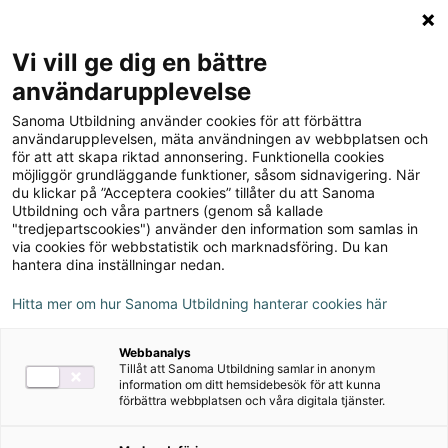
Logga in
Meny
Vi vill ge dig en bättre
Sök
användarupplevelse
på
Sanoma Utbildning använder cookies för att förbättra
webbplatsen::
¡Vamos! 3
användarupplevelsen, mäta användningen av webbplatsen och
för att att skapa riktad annonsering. Funktionella cookies
Lärarhandledning
möjliggör grundläggande funktioner, såsom sidnavigering. När
du klickar på ”Acceptera cookies” tillåter du att Sanoma
Utbildning och våra partners (genom så kallade
"tredjepartscookies") använder den information som samlas in
via cookies för webbstatistik och marknadsföring. Du kan
hantera dina inställningar nedan.
Författare
Hitta mer om hur Sanoma Utbildning hanterar cookies här
Harriette Persson, Erik Cardelus, Dennis
Webbanalys
Hjelmström
Tillåt att Sanoma Utbildning samlar in anonym
information om ditt hemsidebesök för att kunna
förbättra webbplatsen och våra digitala tjänster.
Ämne
Spanska