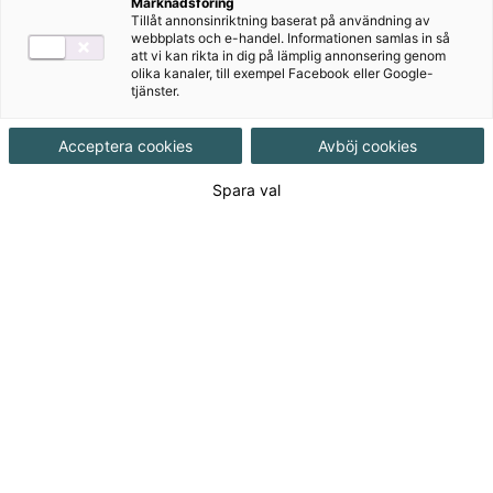
Marknadsföring
Tillåt annonsinriktning baserat på användning av
Målgrupp
Grundskola 7-9
,
Grundskola åk 4-6
webbplats och e-handel. Informationen samlas in så
att vi kan rikta in dig på lämplig annonsering genom
olika kanaler, till exempel Facebook eller Google-
tjänster.
Produktinformation
Häftad, Upplaga 1, 246 sidor
Acceptera cookies
Avböj cookies
Spara val
Utgivningsdatum
2011-08-11
Tillgänglighet
Utgående
ISBN
9789152300497
Länk
Läs mer om hela serien
till
serie: