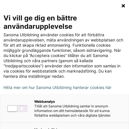
Logga in
Meny
Vi vill ge dig en bättre
Sök
användarupplevelse
på
Sanoma Utbildning använder cookies för att förbättra
webbplatsen::
Vistas Fortsättning 1
användarupplevelsen, mäta användningen av webbplatsen och
för att att skapa riktad annonsering. Funktionella cookies
Lärarstöd+ (Skollicens)
möjliggör grundläggande funktioner, såsom sidnavigering. När
du klickar på ”Acceptera cookies” tillåter du att Sanoma
Utbildning och våra partners (genom så kallade
"tredjepartscookies") använder den information som samlas in
via cookies för webbstatistik och marknadsföring. Du kan
hantera dina inställningar nedan.
Detta ingår
Hitta mer om hur Sanoma Utbildning hanterar cookies här
Innehåll från elevbok
Webbanalys
Lärarhandledning
Tillåt att Sanoma Utbildning samlar in anonym
information om ditt hemsidebesök för att kunna
förbättra webbplatsen och våra digitala tjänster.
Kopieringsunderlag
Prov