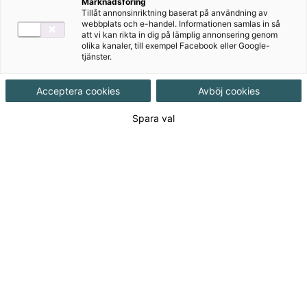
Marknadsföring
Tillåt annonsinriktning baserat på användning av
Facit
webbplats och e-handel. Informationen samlas in så
att vi kan rikta in dig på lämplig annonsering genom
Ljudfiler
olika kanaler, till exempel Facebook eller Google-
tjänster.
Filmklipp
Acceptera cookies
Avböj cookies
Författare
Spara val
Inger Rönnmark, Eulàlia Quintana Segalà
Ämne
Spanska
Målgrupp
Gymnasial/Vuxen
Produktinformation
Interaktivt, Upplaga 1
Utgivningsdatum
2025-06-12