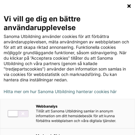
Logga in
Meny
Vi vill ge dig en bättre
Sök
användarupplevelse
på
Sanoma Utbildning använder cookies för att förbättra
webbplatsen::
Vistas Fortsättning 1
användarupplevelsen, mäta användningen av webbplatsen och
för att att skapa riktad annonsering. Funktionella cookies
Onlinebok
möjliggör grundläggande funktioner, såsom sidnavigering. När
du klickar på ”Acceptera cookies” tillåter du att Sanoma
Utbildning och våra partners (genom så kallade
"tredjepartscookies") använder den information som samlas in
via cookies för webbstatistik och marknadsföring. Du kan
hantera dina inställningar nedan.
Författare
Hitta mer om hur Sanoma Utbildning hanterar cookies här
Inger Rönnmark, Eulàlia Quintana Segalà
Webbanalys
Tillåt att Sanoma Utbildning samlar in anonym
information om ditt hemsidebesök för att kunna
Ämne
Spanska
förbättra webbplatsen och våra digitala tjänster.