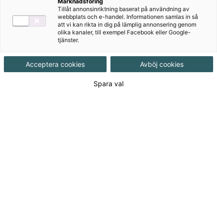
Marknadsföring
Målgrupp
Gymnasial/Vuxen
Tillåt annonsinriktning baserat på användning av
webbplats och e-handel. Informationen samlas in så
att vi kan rikta in dig på lämplig annonsering genom
Produktinformation
Onlinebok, Upplaga 1
olika kanaler, till exempel Facebook eller Google-
tjänster.
Utgivningsdatum
2026-06-17
Acceptera cookies
Avböj cookies
Spara val
Tillgänglighet
Tillgänglig
ISBN
9789152370735
Länk
Läs mer om hela serien
till
serie:
Från 99
kr
Licenslängd 6 mån
99 kr