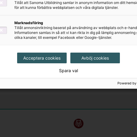
Tillåt att Sanoma Utbildning samlar in anonym information om ditt hem
för att kunna förbättra webbplatsen och våra digitala tjänster.
Marknadsföring
Tillåt annonsinriktning baserat på användning av webbplats och e-hand
Informationen samlas in så att vi kan rikta in dig på lämplig annonserin
olika kanaler, till exempel Facebook eller Google-tjänster.
ZickZack
Förskoleklass
Acceptera cookies
Avböj cookies
Onlinebok
Spara val
73 kr
Powered by