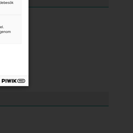
sidebesök
el.
g genom