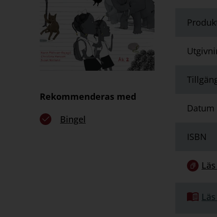
Produk
Utgivn
Tillgän
Rekommenderas med
Datum f
Bingel
ISBN
Länk
Läs
till
serie:
Länk
Läs
till