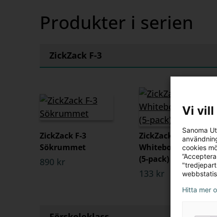
Produkter i serien
ZickZack F-3
Vi vil
Sanoma Utb
ZickZack F-3
ZickZack
användning
Sökrummet
Whiteboardskivor
cookies mö
”Acceptera
(5-pack)
890 kr
"tredjepar
133 kr
webbstatis
Hitta mer 
Förskoleklass