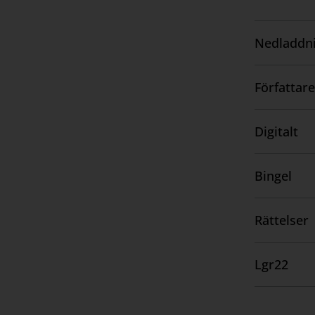
Bingel
Nedladdni
Visa
innehåll
Författare
Visa
innehåll
Digitalt
Visa
innehåll
Bingel
Visa
innehåll
Rättelser
Visa
innehåll
Lgr22
Visa
innehåll