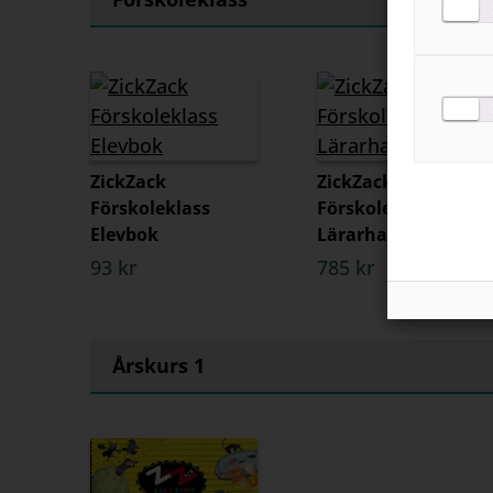
ZickZack
ZickZack
Förskoleklass
Förskoleklass
Elevbok
Lärarhandledning
93 kr
785 kr
Årskurs 1