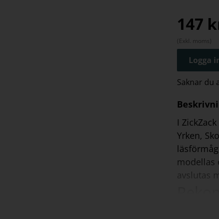
blädde
147
k
(Exkl. moms)
Logga in
Saknar du
Beskrivn
I ZickZack
Yrken, Sko
läsförmåga
modellas o
avslutas m
Reko