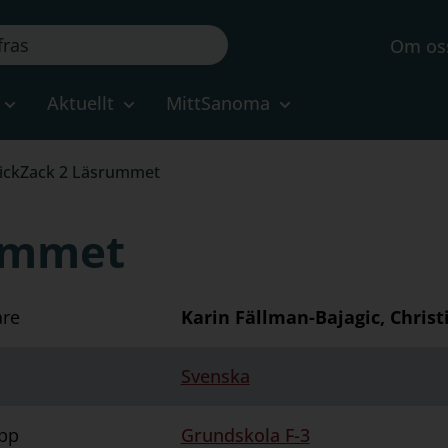
Om os
Aktuellt
MittSanoma
ickZack 2 Läsrummet
rummet
are
Karin Fällman-Bajagic, Chris
Svenska
pp
Grundskola F-3