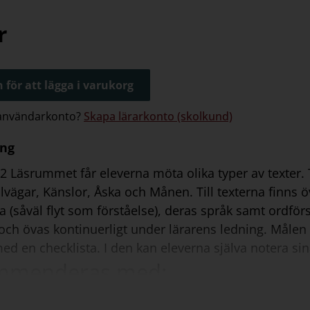
rprov:
r
 för att lägga i varukorg
 användarkonto?
Skapa lärarkonto (skolkund)
ing
 2 Läsrummet får eleverna möta olika typer av texter.
lvägar, Känslor, Åska och Månen. Till texterna finns 
 (såväl flyt som förståelse), deras språk samt ordförs
ch övas kontinuerligt under lärarens ledning. Målen 
ed en checklista. I den kan eleverna själva notera si
mmenderas med: