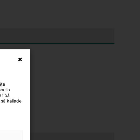
äta
nella
ar på
 så kallade