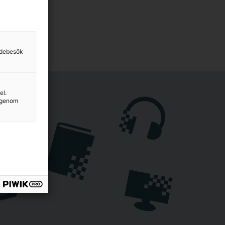
sidebesök
el.
g genom