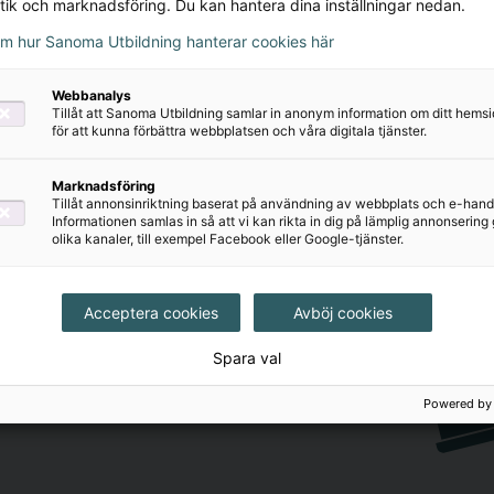
tik och marknadsföring. Du kan hantera dina inställningar nedan.
om hur Sanoma Utbildning hanterar cookies här
Webbanalys
Tillåt att Sanoma Utbildning samlar in anonym information om ditt hem
för att kunna förbättra webbplatsen och våra digitala tjänster.
Marknadsföring
Tillåt annonsinriktning baserat på användning av webbplats och e-hand
Informationen samlas in så att vi kan rikta in dig på lämplig annonserin
olika kanaler, till exempel Facebook eller Google-tjänster.
Acceptera cookies
Avböj cookies
judanden och nyheter utifrån
mejlkorg.
Spara val
Powered by