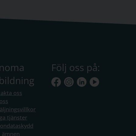
anoma
Följ oss på:
bildning
akta oss
oss
äljningsvillkor
ga tjänster
sondataskydd
a ämnen