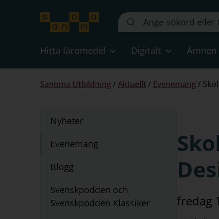
Sök
på
webbplatsen::
Hitta läromedel
Digitalt
Ämnen
Du
Sanoma Utbildning
/
Aktuellt
/
Evenemang
/
Skol
är
här:
Undernavigering
Nyheter
för
Sko
"Aktuellt"
Evenemang
Des
Blogg
Svenskpodden och
fredag 
Svenskpodden Klassiker