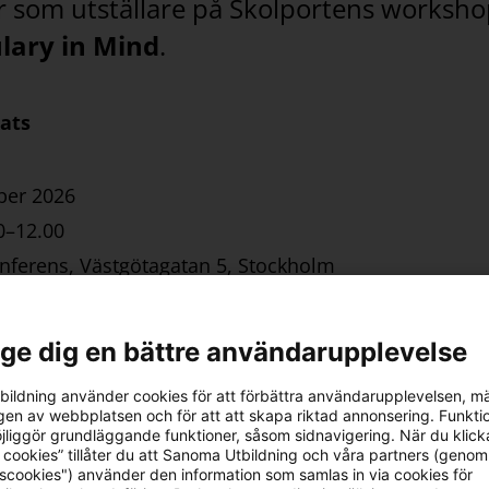
ar som utställare på Skolportens worksh
lary in Mind
.
lats
ber 2026
00–12.00
nferens, Västgötagatan 5, Stockholm
ch anmäl dig
l ge dig en bättre användarupplevelse
ildning använder cookies för att förbättra användarupplevelsen, m
å plats under förmiddagen – kom gärna förbi!
en av webbplatsen och för att att skapa riktad annonsering. Funktio
jliggör grundläggande funktioner, såsom sidnavigering. När du klick
 cookies” tillåter du att Sanoma Utbildning och våra partners (genom
tscookies") använder den information som samlas in via cookies för
porten Workshop English Lesson Design 2026: