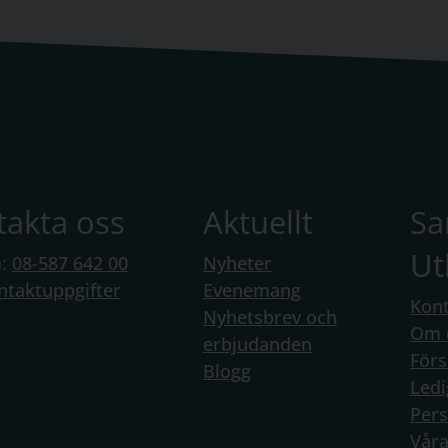
takta oss
Aktuellt
S
Ut
n:
08-587 642 00
Nyheter
ntaktuppgifter
Evenemang
Kont
Nyhetsbrev och
Om 
erbjudanden
Förs
Blogg
Ledi
Per
Vår