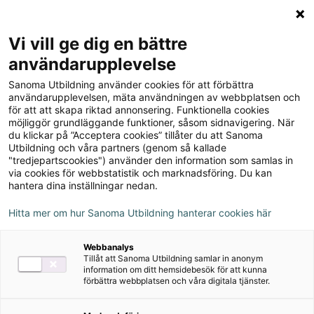
Logga in
Meny
Vi vill ge dig en bättre
Sök
användarupplevelse
på
Sanoma Utbildning använder cookies för att förbättra
webbplatsen::
användarupplevelsen, mäta användningen av webbplatsen och
Du
Blogg
för att att skapa riktad annonsering. Funktionella cookies
är
Ny
möjliggör grundläggande funktioner, såsom sidnavigering. När
här:
upplaga
du klickar på ”Acceptera cookies” tillåter du att Sanoma
Ny upplaga av sfi-
Utbildning och våra partners (genom så kallade
av
"tredjepartscookies") använder den information som samlas in
läromedlet Språkvägen C!
sfi-
via cookies för webbstatistik och marknadsföring. Du kan
läromedlet
hantera dina inställningar nedan.
31 januari 2022
Språkvägen
Hitta mer om hur Sanoma Utbildning hanterar cookies här
C
Sva Sfi
Svenska
Webbanalys
Tillåt att Sanoma Utbildning samlar in anonym
information om ditt hemsidebesök för att kunna
Författarintervju
förbättra webbplatsen och våra digitala tjänster.
I vår kommer en ny upplaga av sfi-