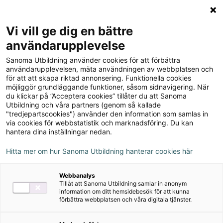
Logga in
Meny
Vi vill ge dig en bättre
Sök
användarupplevelse
på
Sanoma Utbildning använder cookies för att förbättra
webbplatsen::
användarupplevelsen, mäta användningen av webbplatsen och
Du
Sanoma Utbildning
för att att skapa riktad annonsering. Funktionella cookies
är
Blogg
möjliggör grundläggande funktioner, såsom sidnavigering. När
här:
du klickar på ”Acceptera cookies” tillåter du att Sanoma
Läromedelsbloggen
Utbildning och våra partners (genom så kallade
"tredjepartscookies") använder den information som samlas in
via cookies för webbstatistik och marknadsföring. Du kan
Välkommen till bloggen om hur vi som
hantera dina inställningar nedan.
läromedelsförlag tar fram och erbjuder
Hitta mer om hur Sanoma Utbildning hanterar cookies här
läromedel som passar för dagens skola och
utbildning.
Webbanalys
Tillåt att Sanoma Utbildning samlar in anonym
Vår utgivning omfattar läromedel för
förskoleklass, 1-
information om ditt hemsidebesök för att kunna
förbättra webbplatsen och våra digitala tjänster.
6,
högstadium,
gymnasium och vuxenutbildning
. Vi
har även kurslitteratur för
YH, högskola och