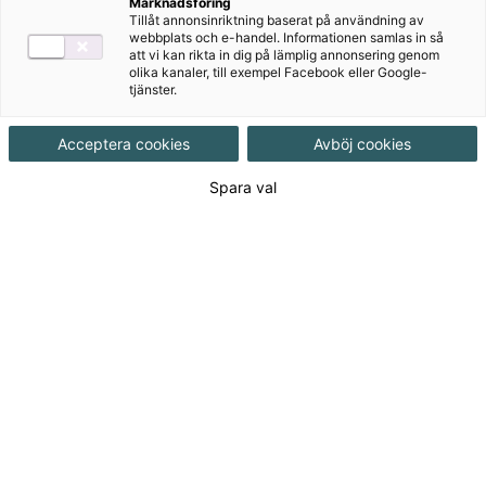
Marknadsföring
näringsliv.
Tillåt annonsinriktning baserat på användning av
webbplats och e-handel. Informationen samlas in så
I läromedelsbloggen kan du läsa fördjupande texter
att vi kan rikta in dig på lämplig annonsering genom
olika kanaler, till exempel Facebook eller Google-
om våra läromedel, intervjuer med författare och
tjänster.
redaktörer som delar med sig av tankarna bakom,
men också massor av praktiska tips för din
Acceptera cookies
Avböj cookies
undervisning, oavsett vilket ämne eller årskurs du
undervisar i. Trevlig läsning!
Spara val
Blogginlägg
Visa från månad
▾
OK
Visa inom ämne
▾
OK