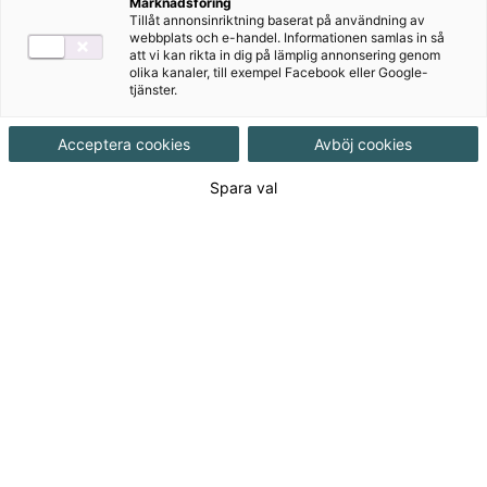
Marknadsföring
Målgrupp
Gymnasial/Vuxen
,
Grundskola 7-9
Tillåt annonsinriktning baserat på användning av
webbplats och e-handel. Informationen samlas in så
att vi kan rikta in dig på lämplig annonsering genom
Produktinformation
Onlinebok, Upplaga 2
olika kanaler, till exempel Facebook eller Google-
tjänster.
Utgivningsdatum
2017-08-15
Acceptera cookies
Avböj cookies
Spara val
Tillgänglighet
Tillgänglig
ISBN
9789152351734
Länk
Läs mer om hela serien
till
serie:
130
kr
Licenslängd 12 mån