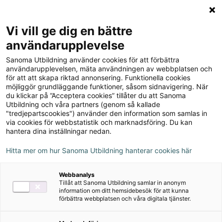
Logga in
Meny
Vi vill ge dig en bättre
Sök
användarupplevelse
på
Sanoma Utbildning använder cookies för att förbättra
webbplatsen::
Bryggan onlinebok,
användarupplevelsen, mäta användningen av webbplatsen och
för att att skapa riktad annonsering. Funktionella cookies
upplaga 2
möjliggör grundläggande funktioner, såsom sidnavigering. När
du klickar på ”Acceptera cookies” tillåter du att Sanoma
Utbildning och våra partners (genom så kallade
"tredjepartscookies") använder den information som samlas in
via cookies för webbstatistik och marknadsföring. Du kan
hantera dina inställningar nedan.
Författare
Hitta mer om hur Sanoma Utbildning hanterar cookies här
Synnöve Carlsson, Karl Bertil Hake
Webbanalys
Tillåt att Sanoma Utbildning samlar in anonym
information om ditt hemsidebesök för att kunna
Ämne
Matematik
förbättra webbplatsen och våra digitala tjänster.