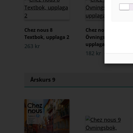
Chez nous 8
Chez nous 8
Textbok, upplaga 2
Övningsbok,
upplaga 2
263 kr
182 kr
Årskurs 9