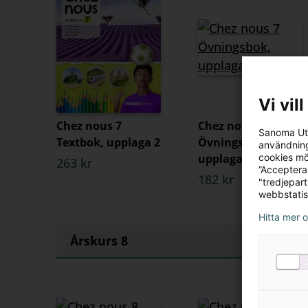
Vi vil
Chez nous 7
Chez nous 7
Sanoma Utb
Textbok, upplaga 2
Övningsbok,
användning
cookies mö
upplaga 2
263 kr
”Acceptera
182 kr
"tredjepar
webbstatis
Hitta mer 
Årskurs 8