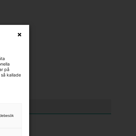
äta
nella
ar på
 så kallade
sidebesök