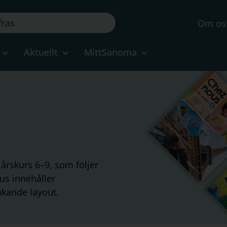
Om os
Aktuellt
MittSanoma
 årskurs 6–9, som följer
us innehåller
akande layout.