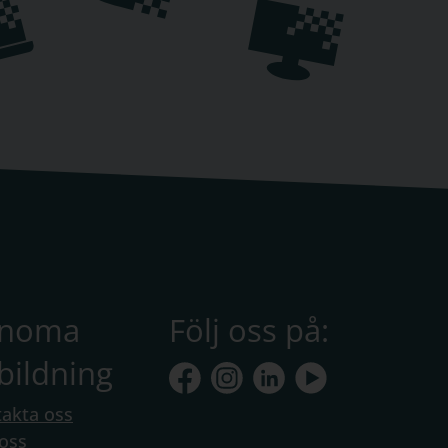
anoma
Följ oss på:
bildning
akta oss
oss