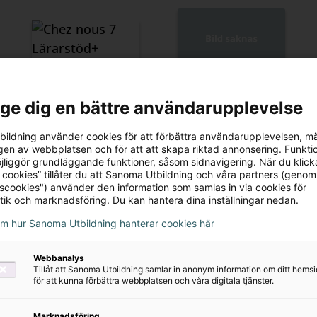
l ge dig en bättre användarupplevelse
Chez nous 7
Chez Nous 7
ildning använder cookies för att förbättra användarupplevelsen, m
Lärarstöd+
Lärarstöd+
en av webbplatsen och för att att skapa riktad annonsering. Funktio
jliggör grundläggande funktioner, såsom sidnavigering. När du klick
(Skollicens)
(Lärarlicens)
 cookies” tillåter du att Sanoma Utbildning och våra partners (genom
995 kr
350 kr
tscookies") använder den information som samlas in via cookies för
tik och marknadsföring. Du kan hantera dina inställningar nedan.
om hur Sanoma Utbildning hanterar cookies här
Webbanalys
Tillåt att Sanoma Utbildning samlar in anonym information om ditt hem
för att kunna förbättra webbplatsen och våra digitala tjänster.
Marknadsföring