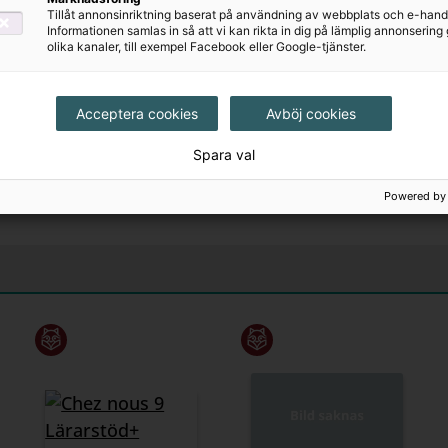
Tillåt annonsinriktning baserat på användning av webbplats och e-hand
Informationen samlas in så att vi kan rikta in dig på lämplig annonserin
olika kanaler, till exempel Facebook eller Google-tjänster.
Chez nous 8
Chez Nous 8
Acceptera cookies
Avböj cookies
Lärarstöd+
Lärarstöd+
(Skollicens)
(Lärarlicens)
Spara val
995 kr
350 kr
Powered by