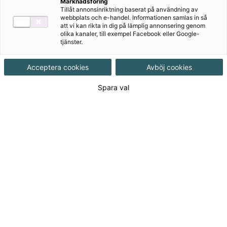
och
Marknadsföring
Tillåt annonsinriktning baserat på användning av
webbplats och e-handel. Informationen samlas in så
funktionsnedsättning
att vi kan rikta in dig på lämplig annonsering genom
olika kanaler, till exempel Facebook eller Google-
tjänster.
Funktionsförmåga och funktionsnedsättning 1 är
läromedlet för dig som önskar att dina elever ska få
Acceptera cookies
Avböj cookies
med sig maximalt med avgörande kunskaper inom
Spara val
ämnet ut på APL och in i yrkeslivet!
Till produkterna
Om serien