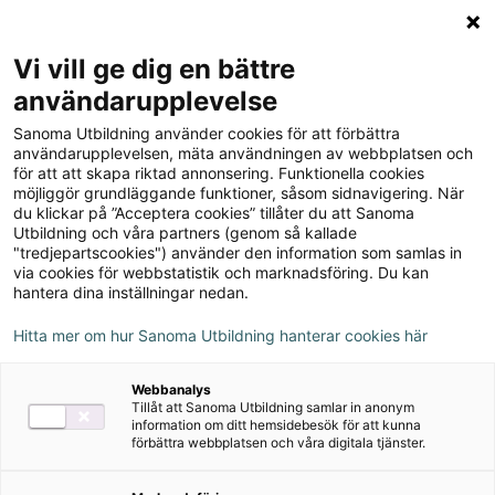
Logga in
Meny
Vi vill ge dig en bättre
Sök
användarupplevelse
på
Sanoma Utbildning använder cookies för att förbättra
webbplatsen::
Goodwill Företagsekonomi
användarupplevelsen, mäta användningen av webbplatsen och
för att att skapa riktad annonsering. Funktionella cookies
1 Faktabok onlinebok
möjliggör grundläggande funktioner, såsom sidnavigering. När
du klickar på ”Acceptera cookies” tillåter du att Sanoma
Utbildning och våra partners (genom så kallade
"tredjepartscookies") använder den information som samlas in
via cookies för webbstatistik och marknadsföring. Du kan
hantera dina inställningar nedan.
Författare
Eva Blomkvist, Bo Egervall
Hitta mer om hur Sanoma Utbildning hanterar cookies här
Webbanalys
Ämne
Företagsekonomi
Tillåt att Sanoma Utbildning samlar in anonym
information om ditt hemsidebesök för att kunna
förbättra webbplatsen och våra digitala tjänster.
Målgrupp
Gymnasial/Vuxen