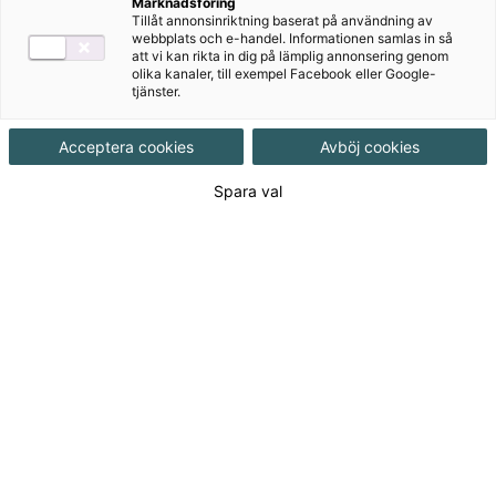
Marknadsföring
Tillåt annonsinriktning baserat på användning av
Produktinformation
Onlinebok, Upplaga 2
webbplats och e-handel. Informationen samlas in så
att vi kan rikta in dig på lämplig annonsering genom
olika kanaler, till exempel Facebook eller Google-
tjänster.
Utgivningsdatum
2017-09-11
Acceptera cookies
Avböj cookies
Tillgänglighet
Tillgänglig
Spara val
ISBN
9789152350522
Länk
Läs mer om hela serien
till
serie:
Från 105
kr
Licenslängd 6 mån
105 kr
Licenslängd 12 mån
171 kr