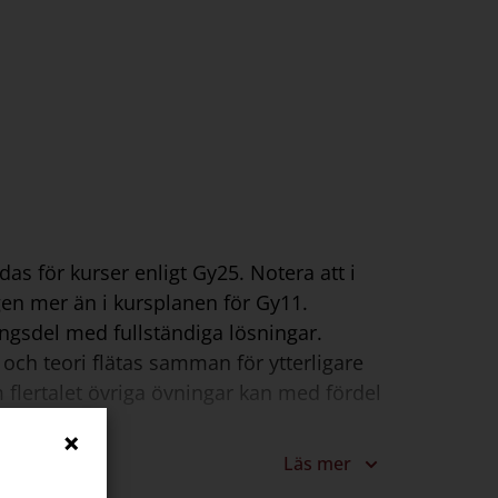
s för kurser enligt Gy25. Notera att i
en mer än i kursplanen för Gy11.
ingsdel med fullständiga lösningar.
 och teori flätas samman för ytterligare
 flertalet övriga övningar kan med fördel
Läs mer