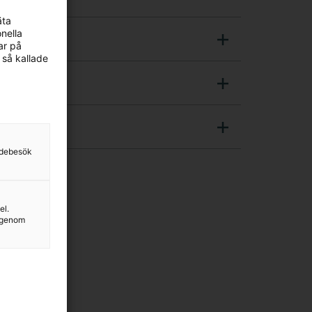
äta
nella
ar på
 så kallade
sidebesök
el.
g genom