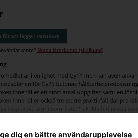
rprov:
r
 för att lägga i varukorg
 användarkonto?
Skapa lärarkonto (skolkund)
ing
romedlet är i enlighet med Gy11 men kan även använda
mnesplanen för Gy25 betonas hållbarhetsredovisning
ken innehåller ett stort antal uppgifter samt en lösn
ken innehåller också tre större praktikfall där praktik
 av respektive ämnesområde. Praktikfallen precis som
hjälp av valfritt kalkyl- eller bokföringsprogram.
l ge dig en bättre användarupplevelse