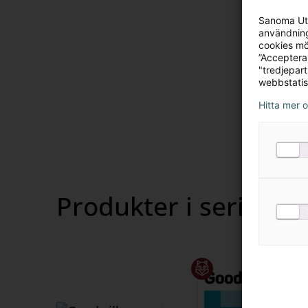
Sanoma Utb
användning
Bokförin
Visa
cookies mö
”Acceptera
innehåll
"tredjepar
Författare
webbstatis
Visa
Hitta mer 
innehåll
Rättelser
Visa
innehåll
Produkter i serien