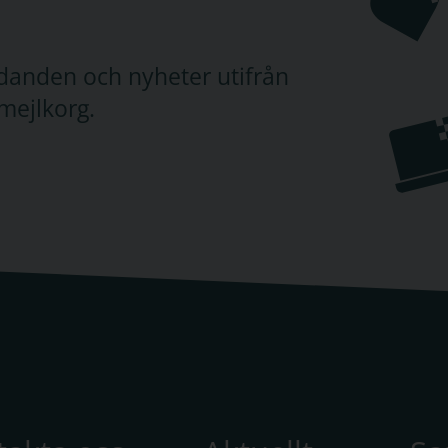
judanden och nyheter utifrån
mejlkorg.