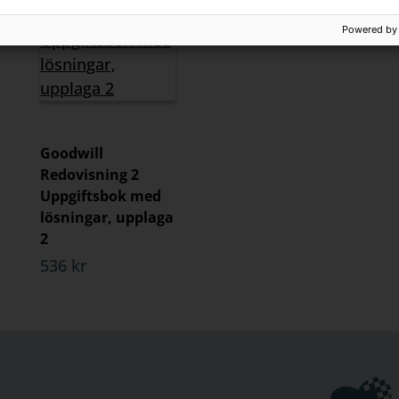
Powered by
Goodwill
Redovisning 2
Uppgiftsbok med
lösningar, upplaga
2
536 kr