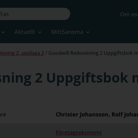
Om os
Aktuellt
MittSanoma
isning 2, upplaga 2
/
Goodwill Redovisning 2 Uppgiftsbok m
ning 2 Uppgiftsbok 
are
Christer Johansson, Rolf Joh
Företagsekonomi