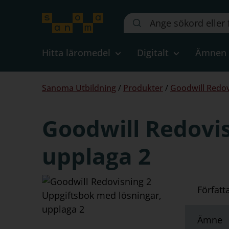
Sök
på
webbplatsen::
Hitta läromedel
Digitalt
Ämnen
Du
Sanoma Utbildning
/
Produkter
/
Goodwill Redov
är
här:
Goodwill Redovis
upplaga 2
Författ
Ämne