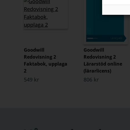
Goodwill
Goodwill
Redovisning 2
Redovisning 2
Faktabok, upplaga
Lärarstöd online
2
(lärarlicens)
549 kr
806 kr