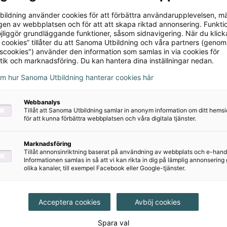
ildning använder cookies för att förbättra användarupplevelsen, m
en av webbplatsen och för att att skapa riktad annonsering. Funktio
gsprogram
jliggör grundläggande funktioner, såsom sidnavigering. När du klick
 cookies” tillåter du att Sanoma Utbildning och våra partners (genom
tscookies") använder den information som samlas in via cookies för
tik och marknadsföring. Du kan hantera dina inställningar nedan.
om hur Sanoma Utbildning hanterar cookies här
Webbanalys
Tillåt att Sanoma Utbildning samlar in anonym information om ditt hem
för att kunna förbättra webbplatsen och våra digitala tjänster.
Marknadsföring
Tillåt annonsinriktning baserat på användning av webbplats och e-hand
Informationen samlas in så att vi kan rikta in dig på lämplig annonserin
olika kanaler, till exempel Facebook eller Google-tjänster.
Acceptera cookies
Avböj cookies
Spara val