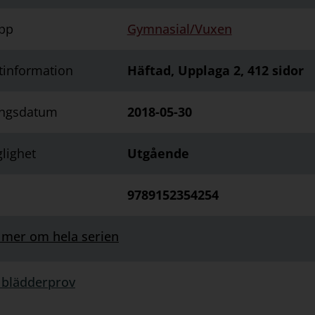
pp
Gymnasial/Vuxen
tinformation
Häftad, Upplaga 2, 412 sidor
ingsdatum
2018-05-30
glighet
Utgående
9789152354254
 mer om hela serien
 blädderprov