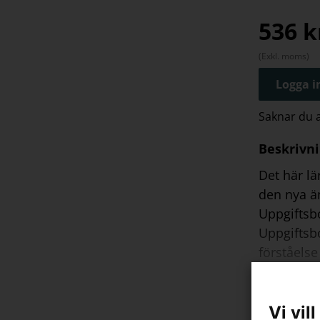
blädde
536
k
(Exkl. moms)
Logga in
Saknar du
Beskrivn
Det här lä
den nya ä
Uppgiftsbo
Uppgiftsbo
förståelse
lösas med 
Vi vil