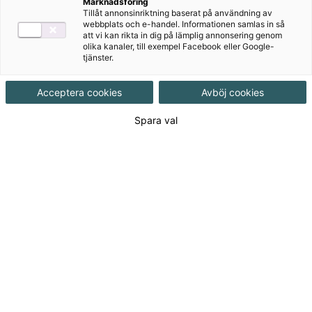
Marknadsföring
Tillåt annonsinriktning baserat på användning av
webbplats och e-handel. Informationen samlas in så
att vi kan rikta in dig på lämplig annonsering genom
olika kanaler, till exempel Facebook eller Google-
Rekommenderas med
tjänster.
Lärarstöd+
Acceptera cookies
Avböj cookies
Övningsmästaren
Spara val
Författare
Mona Gidhagen, Svante Åberg
Ämne
Naturorienterade ämnen, Kemi
Målgrupp
Grundskola 7-9
Produktinformation
Häftad, Upplaga 4