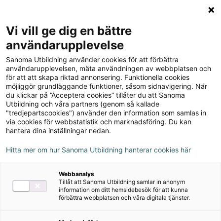
Logga in
Meny
Vi vill ge dig en bättre
Sök
användarupplevelse
på
Sanoma Utbildning använder cookies för att förbättra
webbplatsen::
Kemi Direkt, upplaga 4
användarupplevelsen, mäta användningen av webbplatsen och
för att att skapa riktad annonsering. Funktionella cookies
möjliggör grundläggande funktioner, såsom sidnavigering. När
du klickar på ”Acceptera cookies” tillåter du att Sanoma
Utbildning och våra partners (genom så kallade
"tredjepartscookies") använder den information som samlas in
via cookies för webbstatistik och marknadsföring. Du kan
hantera dina inställningar nedan.
Hitta mer om hur Sanoma Utbildning hanterar cookies här
Webbanalys
Tillåt att Sanoma Utbildning samlar in anonym
information om ditt hemsidebesök för att kunna
förbättra webbplatsen och våra digitala tjänster.