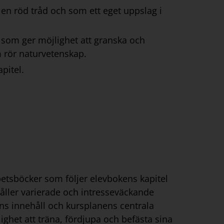
en röd tråd och som ett eget uppslag i
el som ger möjlighet att granska och
m rör naturvetenskap.
pitel.
rbetsböcker som följer elevbokens kapitel
håller varierade och intresseväckande
ens innehåll och kursplanens centrala
ighet att träna, fördjupa och befästa sina