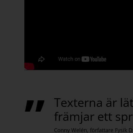
Texterna är lät
främjar ett sp
Conny Welén, författare Fysik D