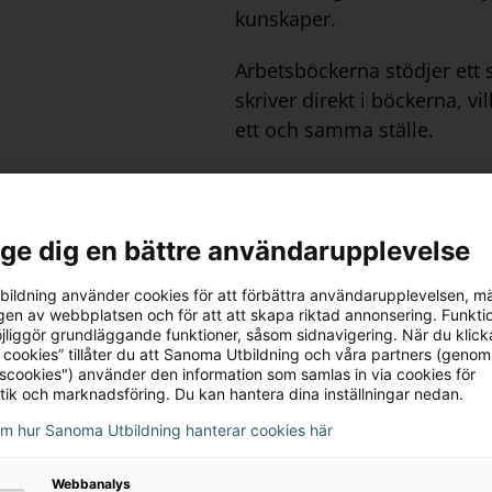
kunskaper.
Arbetsböckerna stödjer ett 
skriver direkt i böckerna, v
ett och samma ställe.
Elevbokens i
l ge dig en bättre användarupplevelse
Varje kapitel inleds med e
concept cartoon som uppmunt
ildning använder cookies för att förbättra användarupplevelsen, m
som innehåller verktyg för
en av webbplatsen och för att att skapa riktad annonsering. Funktio
elevernas förkunskaper. Inne
ig och pedagogisk. Allt
jliggör grundläggande funktioner, såsom sidnavigering. När du klick
genomarbetad struktur och 
 cookies” tillåter du att Sanoma Utbildning och våra partners (genom
at och visas vid till
tscookies") använder den information som samlas in via cookies för
teorin intressant. I slutet a
 Lärarstöd+ inspiration
tik och marknadsföring. Du kan hantera dina inställningar nedan.
och ett antal utvalda begr
ag i elevboken.
om hur Sanoma Utbildning hanterar cookies här
sätt, till exempel genom at
med uppgifter av olika karak
Webbanalys