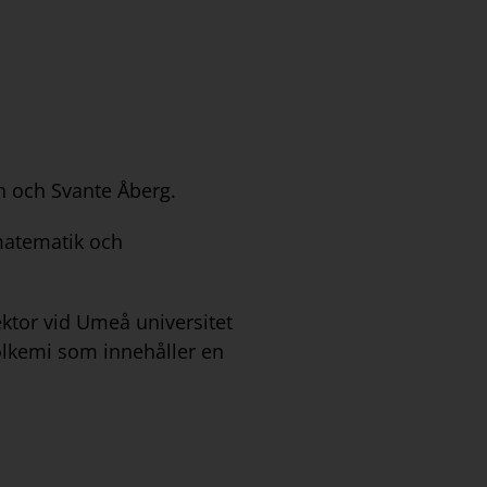
I slutet av varje kapitel, 
innehåller uppgifter av olika
förmågor. Uppslag erbjuder al
undersökningar som ska pla
olika tillfällen under arbete
Avsnitt
en och Svante Åberg.
matematik och
Varje avsnitt inleds med en 
Innehållet har en genomarbe
och illustrationer för att gör
ektor vid Umeå universitet
av varje avsnitt finns kort
kolkemi som innehåller en
eleverna förstått innehållet
som eleverna kan arbeta med
skapa begreppskartor. Inspir
lärarguiden.