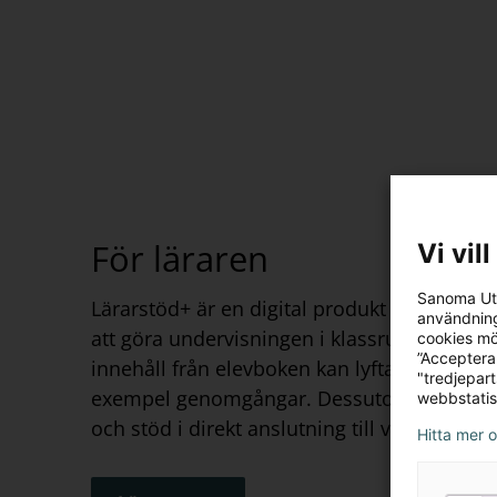
För läraren
Vi vil
Sanoma Utb
Lärarstöd+ är en digital produkt för lärare 
användning
att göra undervisningen i klassrummet smid
cookies mö
”Acceptera
innehåll från elevboken kan lyftas fram separ
"tredjepar
exempel genomgångar. Dessutom innehåller
webbstatis
och stöd i direkt anslutning till varje uppsl
Hitta mer 
I Lärarstöd+ hittar du: