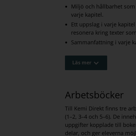
Miljö och hållbarhet som 
varje kapitel.
Ett uppslag i varje kapit
resonera kring texter so
Sammanfattning i varje ka
Läs mer
Arbetsböcker
Till Kemi Direkt finns tre a
(1–2, 3–4 och 5–6). De inne
uppgifter kopplade till bok
delar, och ger eleverna möjl