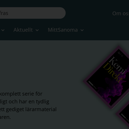
Om os
Aktuellt
MittSanoma
komplett serie för
ligt och har en tydlig
ett gediget lärarmaterial
aren.