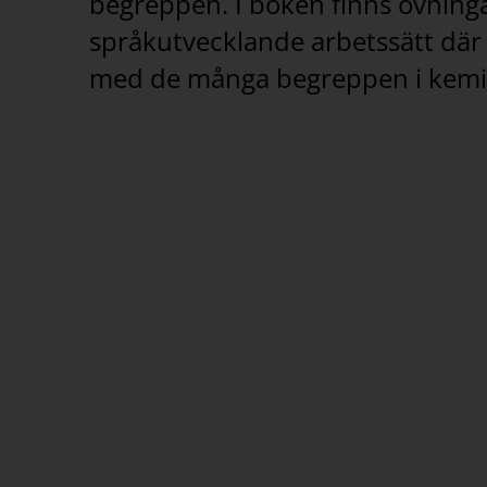
begreppen. I boken finns övninga
språkutvecklande arbetssätt där 
med de många begreppen i kemi