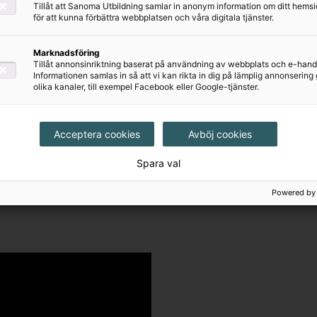
på olika sätt.
Tillåt att Sanoma Utbildning samlar in anonym information om ditt hem
för att kunna förbättra webbplatsen och våra digitala tjänster.
Marknadsföring
Tillåt annonsinriktning baserat på användning av webbplats och e-hand
Informationen samlas in så att vi kan rikta in dig på lämplig annonserin
olika kanaler, till exempel Facebook eller Google-tjänster.
ingar kopplade till varje
sträning av olika slag och
Acceptera cookies
Avböj cookies
nns även ljudfiler till
Spara val
Powered by
s där du öppnar