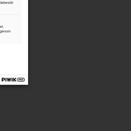
sidebesök
el.
g genom