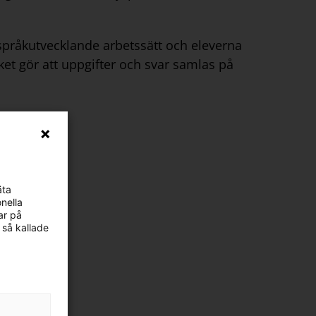
språkutvecklande arbetssätt och eleverna
ilket gör att uppgifter och svar samlas på
nnehåll
tt intresseväckande uppslag med en
rar till diskussion och ger en bild av
äta
nella
hållet i varje kapitel har en
ar på
med bilder och illustrationer som gör
 så kallade
v varje avsnitt finns korta kunskapsfrågor
epp som eleverna kan arbeta med på olika
t skapa begreppskartor. Kapitlen avslutas
tär där eleverna får träna flera förmågor