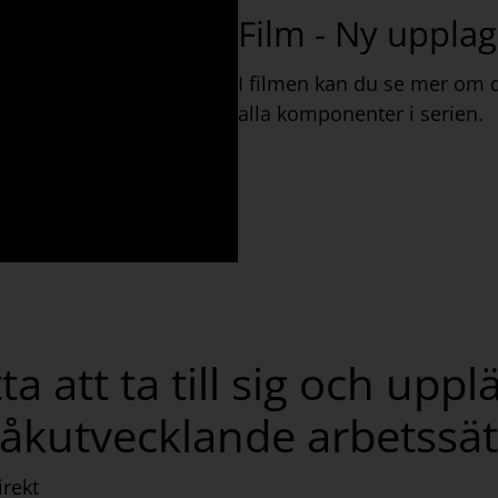
Film - Ny uppla
Miljö och Hål
I filmen kan du se mer om
Granska
alla komponenter i serien.
Miljö och hållbarhet löper
finns även som ett specifikt 
med ett antal diskussionsfr
Granska är ett inslag i varje
granska information och ta s
kan till exempel handla om 
ta att ta till sig och uppl
en tidningsartikel. Inslaget 
diskutera.
råkutvecklande arbetssät
Uppslag
irekt