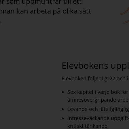
r som uppmuntrar till ett
man kan arbeta på olika sätt
.
Elevbokens upp
Elevboken följer Lgr22 och i
Sex kapitel i varje bok fö
ämnesövergripande arbe
Levande och lättillgänglig
Intresseväckande uppgift
kritiskt tänkande.