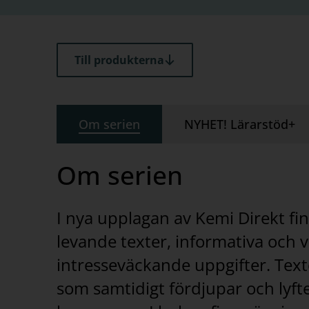
Till produkterna
Om serien
NYHET! Lärarstöd+
Om serien
I nya upplagan av Kemi Direkt fin
levande texter, informativa och v
intresseväckande uppgifter. Texte
som samtidigt fördjupar och lyft