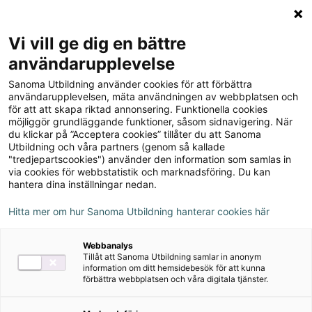
Logga in
Meny
Vi vill ge dig en bättre
Sök
användarupplevelse
på
Sanoma Utbildning använder cookies för att förbättra
webbplatsen::
användarupplevelsen, mäta användningen av webbplatsen och
för att att skapa riktad annonsering. Funktionella cookies
möjliggör grundläggande funktioner, såsom sidnavigering. När
du klickar på ”Acceptera cookies” tillåter du att Sanoma
Utbildning och våra partners (genom så kallade
"tredjepartscookies") använder den information som samlas in
via cookies för webbstatistik och marknadsföring. Du kan
hantera dina inställningar nedan.
Hitta mer om hur Sanoma Utbildning hanterar cookies här
Serie
Webbanalys
Tillåt att Sanoma Utbildning samlar in anonym
Koll på Geografi 4-6
information om ditt hemsidebesök för att kunna
förbättra webbplatsen och våra digitala tjänster.