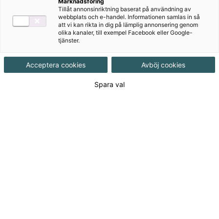
Geografi är världens ämne. Här finns hela världen i en
Marknadsföring
Tillåt annonsinriktning baserat på användning av
bok!
webbplats och e-handel. Informationen samlas in så
att vi kan rikta in dig på lämplig annonsering genom
olika kanaler, till exempel Facebook eller Google-
tjänster.
Acceptera cookies
Avböj cookies
Till produkterna
Spara val
Om serien
För dig som lärare
NYHET! Lärarstöd+