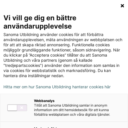
Logga in
Meny
Vi vill ge dig en bättre
Sök
användarupplevelse
på
Sanoma Utbildning använder cookies för att förbättra
webbplatsen::
Koll på NO 6
användarupplevelsen, mäta användningen av webbplatsen och
för att att skapa riktad annonsering. Funktionella cookies
Lärarhandledning (pdf)
möjliggör grundläggande funktioner, såsom sidnavigering. När
du klickar på ”Acceptera cookies” tillåter du att Sanoma
Utbildning och våra partners (genom så kallade
"tredjepartscookies") använder den information som samlas in
via cookies för webbstatistik och marknadsföring. Du kan
hantera dina inställningar nedan.
Författare
Hitta mer om hur Sanoma Utbildning hanterar cookies här
Anncatrin Hjernquist, Klara Rudstedt
Webbanalys
Tillåt att Sanoma Utbildning samlar in anonym
information om ditt hemsidebesök för att kunna
Ämne
Naturorienterade ämnen
förbättra webbplatsen och våra digitala tjänster.