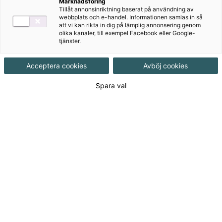
Marknadsföring
Målgrupp
Grundskola åk 4-6
Tillåt annonsinriktning baserat på användning av
webbplats och e-handel. Informationen samlas in så
att vi kan rikta in dig på lämplig annonsering genom
Produktinformation
Pdf-fil, Upplaga 1
olika kanaler, till exempel Facebook eller Google-
tjänster.
Utgivningsdatum
2013-12-13
Acceptera cookies
Avböj cookies
Spara val
Tillgänglighet
Tillgänglig
ISBN
9789152320655
Länk
Läs mer om hela serien
till
serie:
Länk
Läs blädderprov
till
blädderprov: