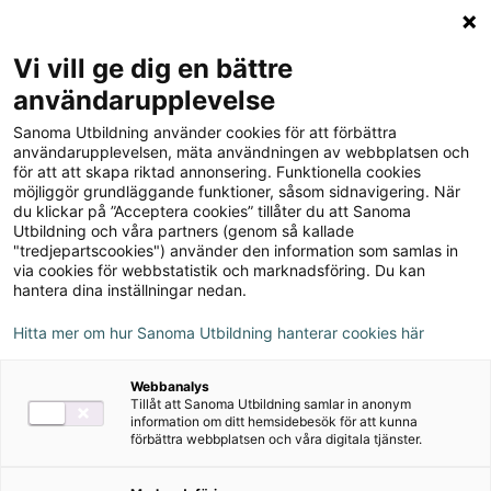
Logga in
Meny
Vi vill ge dig en bättre
Sök
användarupplevelse
på
Sanoma Utbildning använder cookies för att förbättra
webbplatsen::
användarupplevelsen, mäta användningen av webbplatsen och
för att att skapa riktad annonsering. Funktionella cookies
möjliggör grundläggande funktioner, såsom sidnavigering. När
du klickar på ”Acceptera cookies” tillåter du att Sanoma
Utbildning och våra partners (genom så kallade
"tredjepartscookies") använder den information som samlas in
via cookies för webbstatistik och marknadsföring. Du kan
hantera dina inställningar nedan.
Hitta mer om hur Sanoma Utbildning hanterar cookies här
Serie
Webbanalys
Tillåt att Sanoma Utbildning samlar in anonym
Matematik Origo spår
information om ditt hemsidebesök för att kunna
förbättra webbplatsen och våra digitala tjänster.