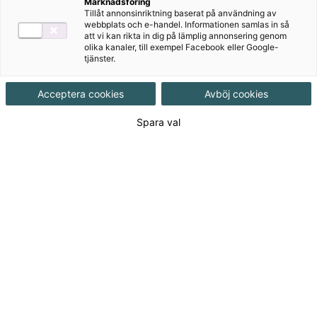
c Gy25
Marknadsföring
Tillåt annonsinriktning baserat på användning av
webbplats och e-handel. Informationen samlas in så
Matematik Origo är en serie matematikböcker för
att vi kan rikta in dig på lämplig annonsering genom
olika kanaler, till exempel Facebook eller Google-
gymnasiet med ett tydligt fokus på problemlösning ,
tjänster.
resonemang och förståelse. Den här upplagan är
anpassad till Gy25.
Acceptera cookies
Avböj cookies
Spara val
Till produkterna
Om serien
För dig som lärare