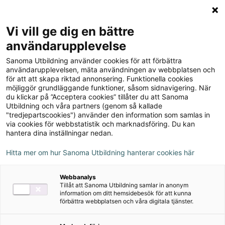
Logga in
Meny
Vi vill ge dig en bättre
Sök
användarupplevelse
på
Sanoma Utbildning använder cookies för att förbättra
webbplatsen::
användarupplevelsen, mäta användningen av webbplatsen och
för att att skapa riktad annonsering. Funktionella cookies
möjliggör grundläggande funktioner, såsom sidnavigering. När
du klickar på ”Acceptera cookies” tillåter du att Sanoma
Utbildning och våra partners (genom så kallade
"tredjepartscookies") använder den information som samlas in
via cookies för webbstatistik och marknadsföring. Du kan
hantera dina inställningar nedan.
Hitta mer om hur Sanoma Utbildning hanterar cookies här
Serie
Webbanalys
Tillåt att Sanoma Utbildning samlar in anonym
Matematik Origo spår
information om ditt hemsidebesök för att kunna
förbättra webbplatsen och våra digitala tjänster.