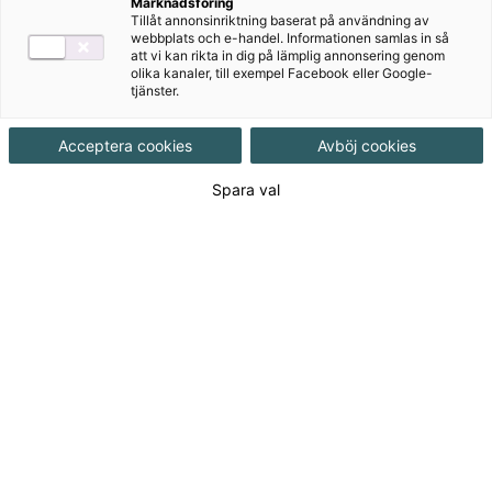
c Gy25
Marknadsföring
Tillåt annonsinriktning baserat på användning av
webbplats och e-handel. Informationen samlas in så
Matematik Origo är en serie matematikböcker för
att vi kan rikta in dig på lämplig annonsering genom
olika kanaler, till exempel Facebook eller Google-
gymnasiet med ett tydligt fokus på problemlösning ,
tjänster.
resonemang och förståelse. Den här upplagan är
anpassad till Gy25.
Acceptera cookies
Avböj cookies
Spara val
Till produkterna
Om serien
För dig som lärare