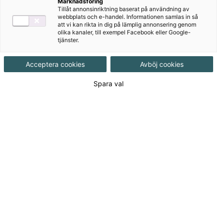
c Gy25
Marknadsföring
Tillåt annonsinriktning baserat på användning av
webbplats och e-handel. Informationen samlas in så
Matematik Origo är en serie matematikböcker för
att vi kan rikta in dig på lämplig annonsering genom
olika kanaler, till exempel Facebook eller Google-
gymnasiet med ett tydligt fokus på problemlösning ,
tjänster.
resonemang och förståelse. Den här upplagan är
anpassad till Gy25.
Acceptera cookies
Avböj cookies
Spara val
Till produkterna
Om serien
För dig som lärare