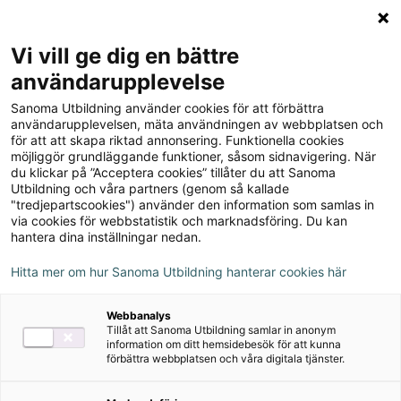
Logga in
Meny
Vi vill ge dig en bättre
Sök
användarupplevelse
på
Sanoma Utbildning använder cookies för att förbättra
webbplatsen::
användarupplevelsen, mäta användningen av webbplatsen och
för att att skapa riktad annonsering. Funktionella cookies
möjliggör grundläggande funktioner, såsom sidnavigering. När
du klickar på ”Acceptera cookies” tillåter du att Sanoma
Utbildning och våra partners (genom så kallade
"tredjepartscookies") använder den information som samlas in
via cookies för webbstatistik och marknadsföring. Du kan
hantera dina inställningar nedan.
Hitta mer om hur Sanoma Utbildning hanterar cookies här
Serie
Webbanalys
Tillåt att Sanoma Utbildning samlar in anonym
Matematik Origo spår
information om ditt hemsidebesök för att kunna
förbättra webbplatsen och våra digitala tjänster.