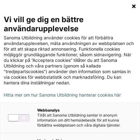
Logga in
Meny
Vi vill ge dig en bättre
Sök
användarupplevelse
på
Sanoma Utbildning använder cookies för att förbättra
webbplatsen::
Matematik Origo nivå 2a
användarupplevelsen, mäta användningen av webbplatsen och
för att att skapa riktad annonsering. Funktionella cookies
möjliggör grundläggande funktioner, såsom sidnavigering. När
du klickar på ”Acceptera cookies” tillåter du att Sanoma
Utbildning och våra partners (genom så kallade
"tredjepartscookies") använder den information som samlas in
via cookies för webbstatistik och marknadsföring. Du kan
Rekommenderas med
hantera dina inställningar nedan.
Alva
Hitta mer om hur Sanoma Utbildning hanterar cookies här
Magma
Webbanalys
Lärarstöd+
Tillåt att Sanoma Utbildning samlar in anonym
information om ditt hemsidebesök för att kunna
förbättra webbplatsen och våra digitala tjänster.
Lärarguide
Prov, övningsblad och aktiviteter