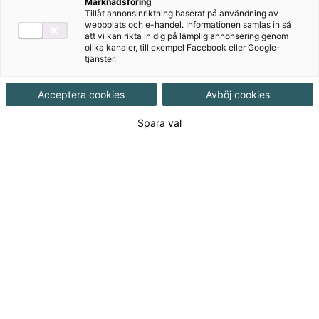
Marknadsföring
Tillåt annonsinriktning baserat på användning av
webbplats och e-handel. Informationen samlas in så
Författare
att vi kan rikta in dig på lämplig annonsering genom
olika kanaler, till exempel Facebook eller Google-
Verner Gerholm, Kerstin Olofsson, Johan
tjänster.
Skarp
Acceptera cookies
Avböj cookies
Ämne
Matematik
Spara val
Målgrupp
Gymnasial/Vuxen
Produktinformation
Häftad, Upplaga 1, 400 sidor
Utgivningsdatum
2025-01-31
Tillgänglighet
Tillgänglig