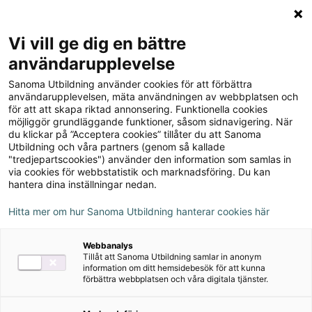
Logga in
Meny
Vi vill ge dig en bättre
Sök
användarupplevelse
på
Sanoma Utbildning använder cookies för att förbättra
webbplatsen::
användarupplevelsen, mäta användningen av webbplatsen och
för att att skapa riktad annonsering. Funktionella cookies
möjliggör grundläggande funktioner, såsom sidnavigering. När
du klickar på ”Acceptera cookies” tillåter du att Sanoma
Utbildning och våra partners (genom så kallade
"tredjepartscookies") använder den information som samlas in
via cookies för webbstatistik och marknadsföring. Du kan
hantera dina inställningar nedan.
Hitta mer om hur Sanoma Utbildning hanterar cookies här
Serie
Webbanalys
Tillåt att Sanoma Utbildning samlar in anonym
Matte Direkt 7-9
information om ditt hemsidebesök för att kunna
förbättra webbplatsen och våra digitala tjänster.
Upplaga 3