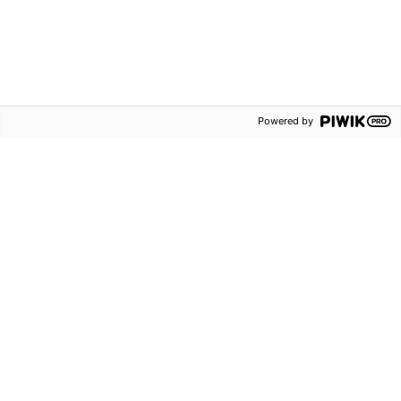
Stockholm
Alla kontaktuppgifter
Postadress
Aktuellt
Box 38013
Nyheter
100 64 Stockholm
Powered by
Evenemang
Nyhetsbrev och
erbjudanden
Blogg
Sanoma
Utbildning
Kontakta oss
Om oss
Försäljningsvillkor