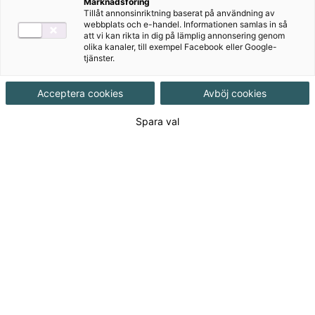
Marknadsföring
Tillåt annonsinriktning baserat på användning av
Matte Direkt-serien är ett av Sveriges mest använda
webbplats och e-handel. Informationen samlas in så
att vi kan rikta in dig på lämplig annonsering genom
matematikläromedel och finns från förskoleklass till
olika kanaler, till exempel Facebook eller Google-
åk 9 och följer Lgr22. Läromedlets struktur är tydlig
tjänster.
och flexibel och ger eleverna möjlighet att arbeta
utifrån sin nivå.
Acceptera cookies
Avböj cookies
Spara val
Till produkterna
Om serien
Lärarstöd+