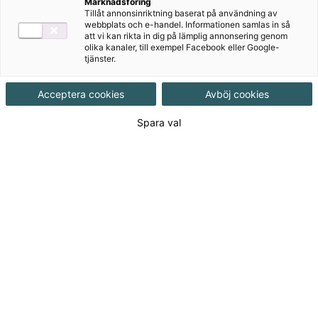
Marknadsföring
Tillåt annonsinriktning baserat på användning av
Målgrupp
Grundskola 7-9
webbplats och e-handel. Informationen samlas in så
att vi kan rikta in dig på lämplig annonsering genom
olika kanaler, till exempel Facebook eller Google-
tjänster.
Produktinformation
Häftad, Upplaga 2, 300 sidor
Acceptera cookies
Avböj cookies
Spara val
Utgivningsdatum
2025-08-12
Tillgänglighet
Tillgänglig
ISBN
9789152366608
Länk
Läs mer om hela serien
till
serie:
Länk
Läs blädderprov