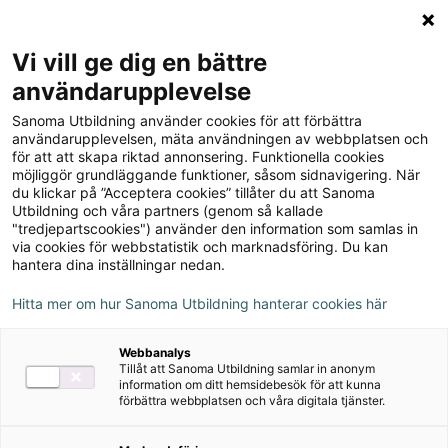
Logga in
Meny
Vi vill ge dig en bättre
Sök
användarupplevelse
på
Sanoma Utbildning använder cookies för att förbättra
webbplatsen::
Prio Matematik 8
användarupplevelsen, mäta användningen av webbplatsen och
för att att skapa riktad annonsering. Funktionella cookies
Grundbok, upplaga 2
möjliggör grundläggande funktioner, såsom sidnavigering. När
du klickar på ”Acceptera cookies” tillåter du att Sanoma
Utbildning och våra partners (genom så kallade
"tredjepartscookies") använder den information som samlas in
via cookies för webbstatistik och marknadsföring. Du kan
hantera dina inställningar nedan.
Författare
Hitta mer om hur Sanoma Utbildning hanterar cookies här
Katarina Cederqvist, Stefan Larsson, Patrik
Webbanalys
Gustafsson
Tillåt att Sanoma Utbildning samlar in anonym
information om ditt hemsidebesök för att kunna
förbättra webbplatsen och våra digitala tjänster.
Ämne
Matematik