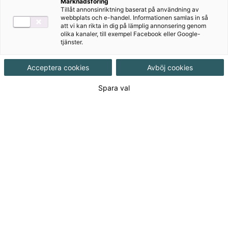
Marknadsföring
Tillåt annonsinriktning baserat på användning av
webbplats och e-handel. Informationen samlas in så
att vi kan rikta in dig på lämplig annonsering genom
Ämne
Spanska
olika kanaler, till exempel Facebook eller Google-
tjänster.
Målgrupp
Grundskola 7-9
Acceptera cookies
Avböj cookies
Produktinformation
Interaktivt, Upplaga 1
Spara val
Utgivningsdatum
2020-01-08
Tillgänglighet
Tillgänglig
ISBN
9789152358184
Länk
Läs mer om hela serien
till