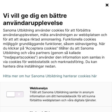
Logga in
Meny
Vi vill ge dig en bättre
Sök
användarupplevelse
på
Sanoma Utbildning använder cookies för att förbättra
webbplatsen::
Qué bien 8 Digital
användarupplevelsen, mäta användningen av webbplatsen och
för att att skapa riktad annonsering. Funktionella cookies
(elevlicens)
möjliggör grundläggande funktioner, såsom sidnavigering. När
du klickar på ”Acceptera cookies” tillåter du att Sanoma
Utbildning och våra partners (genom så kallade
"tredjepartscookies") använder den information som samlas in
via cookies för webbstatistik och marknadsföring. Du kan
hantera dina inställningar nedan.
Rekommenderas med
Hitta mer om hur Sanoma Utbildning hanterar cookies här
Övningsmästaren
Webbanalys
Tillåt att Sanoma Utbildning samlar in anonym
Författare
information om ditt hemsidebesök för att kunna
förbättra webbplatsen och våra digitala tjänster.
Ulrika Thalin, Malin Östervald, Mariela Solé
Prieto