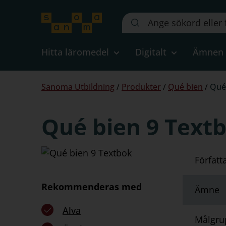
Sök
på
webbplatsen::
Hitta läromedel
Digitalt
Ämnen
Du
Sanoma Utbildning
/
Produkter
/
Qué bien
/
Qué
är
här:
Qué bien 9 Text
Författ
Rekommenderas med
Ämne
Alva
Målgru