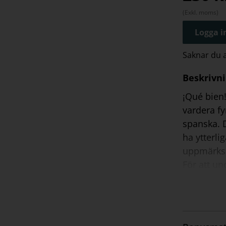
(Exkl. moms)
Logga in
Saknar du
Beskrivn
¡Qué bien!
vardera fy
spanska. D
ha ytterli
uppmärksa
För att un
boken digi
du allt lä
texterna, 
Reko