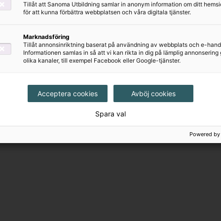
Tillåt att Sanoma Utbildning samlar in anonym information om ditt hem
för att kunna förbättra webbplatsen och våra digitala tjänster.
Marknadsföring
Tillåt annonsinriktning baserat på användning av webbplats och e-hand
Informationen samlas in så att vi kan rikta in dig på lämplig annonserin
olika kanaler, till exempel Facebook eller Google-tjänster.
Qué bien 7
Qué bien 7 Digital
Elevpaket (Textbok
(elevlicens)
+ Övningsbok)
70 kr
Acceptera cookies
Avböj cookies
377 kr
Spara val
Powered by