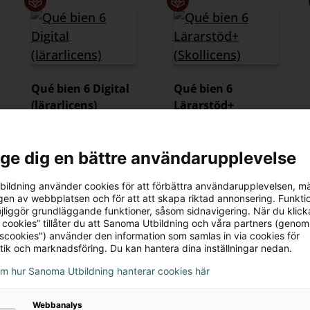
Qué bien 6 Digital
Qué bien 6
(lärarlicens)
Lärarstöd+
(Skollicens)
295 kr
995 kr
l ge dig en bättre användarupplevelse
ildning använder cookies för att förbättra användarupplevelsen, m
en av webbplatsen och för att att skapa riktad annonsering. Funktio
jliggör grundläggande funktioner, såsom sidnavigering. När du klick
 cookies” tillåter du att Sanoma Utbildning och våra partners (genom
tscookies") använder den information som samlas in via cookies för
tik och marknadsföring. Du kan hantera dina inställningar nedan.
om hur Sanoma Utbildning hanterar cookies här
Webbanalys