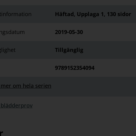
tinformation
Häftad, Upplaga 1, 130 sidor
ingsdatum
2019-05-30
glighet
Tillgänglig
9789152354094
 mer om hela serien
 blädderprov
rprov:
r