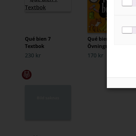
Qué bien 7
Qué bien 7
Textbok
Övningsbok
230 kr
170 kr