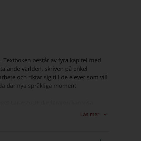
. Textboken består av fyra kapitel med
talande världen, skriven på enkel
bete och riktar sig till de elever som vill
ssida där nya språkliga moment
yget Lärarstöd+ där läraren kan visa
p ljud och filmklipp. Med Lärarstöd+ får
Läs mer
Eleverna kan också kostnadsfritt lyssna på
staren.se