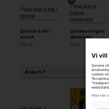
Qué bien 6 Allt i
Qué bien 6 Digital
ett-bok
(elevlicens)
200 kr
70 kr
Vi vil
Sanoma Utb
användning
Årskurs 7
cookies mö
”Acceptera
"tredjepar
webbstatis
Hitta mer 