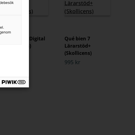
sidebesök
el.
g genom
Qué bien 7 Digital
Qué bien 7
(lärarlicens)
Lärarstöd+
(Skollicens)
295 kr
995 kr