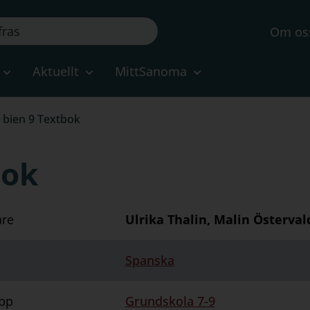
Om os
Aktuellt
MittSanoma
 bien 9 Textbok
bok
are
Ulrika Thalin, Malin Österval
Spanska
pp
Grundskola 7-9