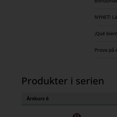
Bonusmat
Visa
innehåll
Övning
NYHET! Lä
Visa
Appen A
innehåll
¡Qué bien!
Visa
Den här t
innehåll
Prova på 
Visa
innehåll
Produkter i serien
Årskurs 6