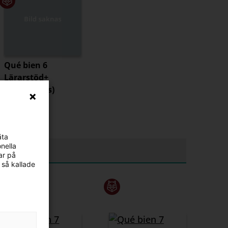
Qué bien 6
Lärarstöd+
(Lärarlicens)
350 kr
äta
nella
ar på
 så kallade