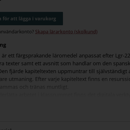
 för att lägga i varukorg
 användarkonto?
Skapa lärarkonto (skolkund)
ing
 är ett färgsprakande läromedel anpassat efter Lgr-22
ra texter samt ett avsnitt som handlar om den spansk
en fjärde kapiteltexten uppmuntrar till självständigt ar
gare utmaning. Efter varje kapiteltext finns en resur
mmas och tränas muntligt.
derlätta arbetet i klassrummet finns det digitala verkt
talt, hålla genomgångar, gå igenom svar och spela up
rarmaterial du behöver för att arbeta med ¡Qué bien! 
träna ord och fraser samt göra övningar på
ovningsma
mmenderas med: