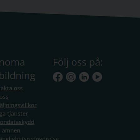
anoma
Följ oss på:
bildning
akta oss
oss
äljningsvillkor
ga tjänster
sondataskydd
a ämnen
gänglighetsredogörelse