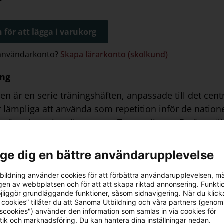
 för att lägga i varukorg
 användarkonto?
Skapa lärarkonto (skolkund)
ing
n är en serie träningshäften, anpassade till det centra
 lämpliga att använda som repetition inför de natione
 efter de nationella proven. Trampolinen - De fyra r
 tal och tal i decimalform, överslagsräkning och huv
sning och rimlighetsbedömning.
l ge dig en bättre användarupplevelse
ildning använder cookies för att förbättra användarupplevelsen, m
en av webbplatsen och för att att skapa riktad annonsering. Funktio
jliggör grundläggande funktioner, såsom sidnavigering. När du klick
 cookies” tillåter du att Sanoma Utbildning och våra partners (genom
ngsbart material
tscookies") använder den information som samlas in via cookies för
tik och marknadsföring. Du kan hantera dina inställningar nedan.