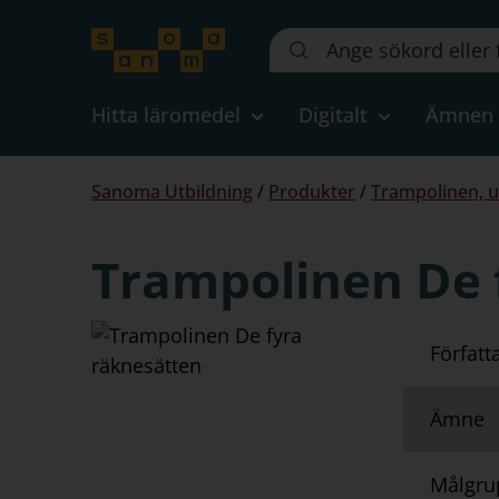
Sök
på
webbplatsen::
Hitta läromedel
Digitalt
Ämnen
Du
Sanoma Utbildning
/
Produkter
/
Trampolinen, u
är
här:
Trampolinen De 
Författ
Ämne
Målgru