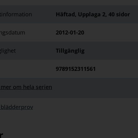
tinformation
Häftad, Upplaga 2, 40 sidor
ingsdatum
2012-01-20
glighet
Tillgänglig
9789152311561
 mer om hela serien
 blädderprov
rprov:
r