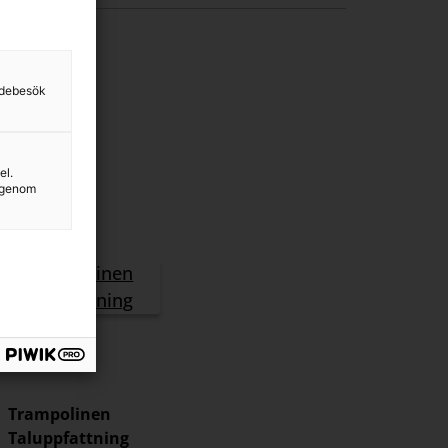
sidebesök
el.
g genom
Trampolinen
Taluppfattning