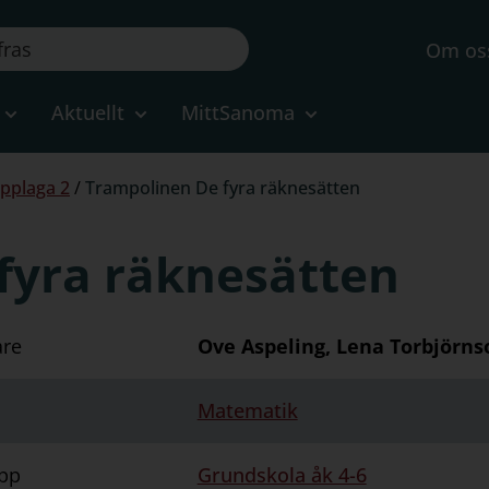
Om os
Aktuellt
MittSanoma
pplaga 2
/
Trampolinen De fyra räknesätten
fyra räknesätten
are
Ove Aspeling, Lena Torbjörns
Matematik
pp
Grundskola åk 4-6