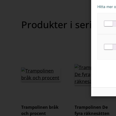
innehåll
Hitta mer 
Produkter i serien
Trampolinen bråk
Trampolinen De
och procent
fyra räknesätten