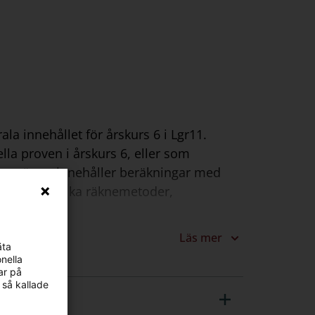
la innehållet för årskurs 6 i Lgr11.
lla proven i årskurs 6, eller som
äknesätten innehåller beräkningar med
udräkning, olika räknemetoder,
Läs mer
äta
nella
ar på
 så kallade