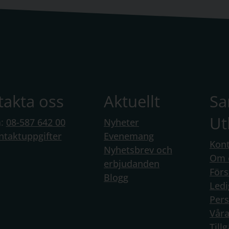
takta oss
Aktuellt
S
Ut
n:
08-587 642 00
Nyheter
ntaktuppgifter
Evenemang
Kont
Nyhetsbrev och
Om 
erbjudanden
Förs
Blogg
Ledi
Per
Vår
Till