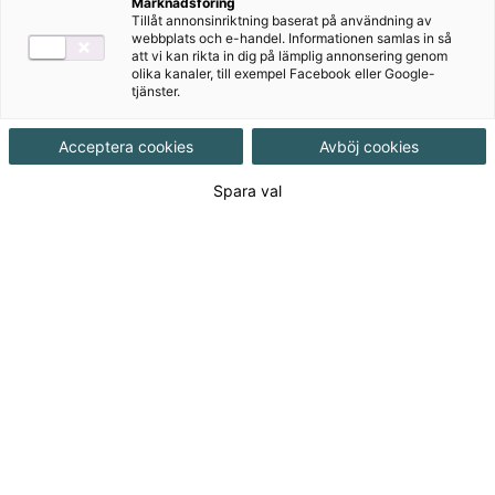
Marknadsföring
Målgrupp
Gymnasial/Vuxen
,
Vuxenutbildning
Tillåt annonsinriktning baserat på användning av
webbplats och e-handel. Informationen samlas in så
att vi kan rikta in dig på lämplig annonsering genom
Produktinformation
Ljudfil, Upplaga 2
olika kanaler, till exempel Facebook eller Google-
tjänster.
Utgivningsdatum
2015-08-31
Acceptera cookies
Avböj cookies
Spara val
Tillgänglighet
Tillgänglig
ISBN
9789152336540
Länk
Läs mer om hela serien
till
serie:
1145
kr
Licenslängd 12 mån