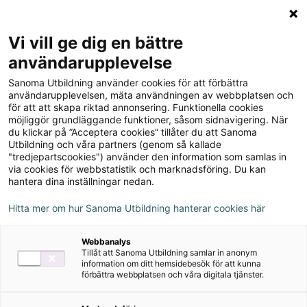
Logga in
Meny
Vi vill ge dig en bättre
Sök
användarupplevelse
på
Sanoma Utbildning använder cookies för att förbättra
webbplatsen::
Vistas 1 Lärarens ljudfiler
användarupplevelsen, mäta användningen av webbplatsen och
för att att skapa riktad annonsering. Funktionella cookies
(mp3)
möjliggör grundläggande funktioner, såsom sidnavigering. När
du klickar på ”Acceptera cookies” tillåter du att Sanoma
Utbildning och våra partners (genom så kallade
"tredjepartscookies") använder den information som samlas in
via cookies för webbstatistik och marknadsföring. Du kan
hantera dina inställningar nedan.
Författare
Hitta mer om hur Sanoma Utbildning hanterar cookies här
Inger Rönnmark, Eulàlia Quintana Segalà
Webbanalys
Tillåt att Sanoma Utbildning samlar in anonym
information om ditt hemsidebesök för att kunna
Ämne
Spanska
förbättra webbplatsen och våra digitala tjänster.