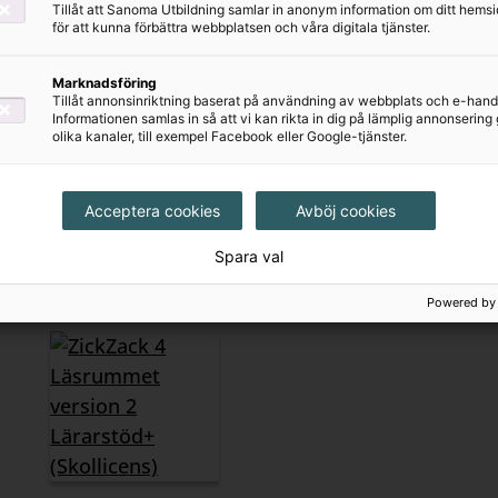
Tillåt att Sanoma Utbildning samlar in anonym information om ditt hem
för att kunna förbättra webbplatsen och våra digitala tjänster.
Marknadsföring
Tillåt annonsinriktning baserat på användning av webbplats och e-hand
Informationen samlas in så att vi kan rikta in dig på lämplig annonserin
ZickZack 4
ZickZack 4
olika kanaler, till exempel Facebook eller Google-tjänster.
Skrivrummet,
Läsrummet
Facit, version 2
Textsamling,
version 2
Acceptera cookies
Avböj cookies
75 kr
198 kr
Spara val
Powered by