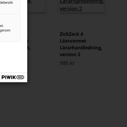
sidebesök
el.
g genom
ZickZack 4
ZickZack 4
Läsrummet
Läsrummet
Övningsbok,
Lärarhandledning,
version 2
version 2
155 kr
980 kr