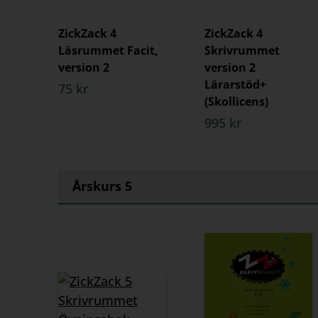
ZickZack 4
ZickZack 4
Läsrummet Facit,
Skrivrummet
version 2
version 2
Lärarstöd+
75 kr
(Skollicens)
995 kr
Årskurs 5