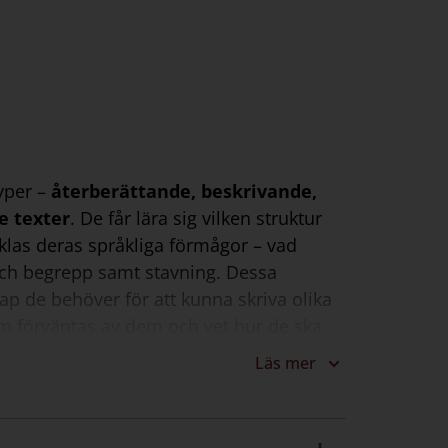
yper –
återberättande, beskrivande,
e texter
. De får lära sig vilken struktur
klas deras språkliga förmågor – vad
 och begrepp samt stavning. Dessa
 de behöver för att kunna skriva olika
om förväntas av dem och vet hur de ska
ista för bedömning. Utifrån den kan de
Läs mer