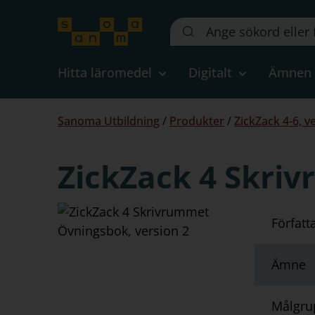
Sök
på
webbplatsen::
Hitta läromedel
Digitalt
Ämnen
Du
Sanoma Utbildning
/
Produkter
/
ZickZack 4-6, v
är
här:
ZickZack 4 Skri
Författ
Ämne
Målgru