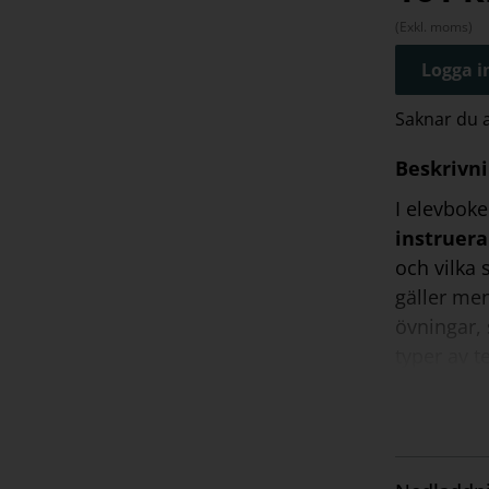
(Exkl. moms)
Logga in
Saknar du
Beskrivn
I elevbok
instruer
och vilka 
gäller men
övningar,
typer av 
gå till vä
sätta upp