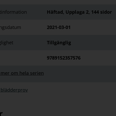
tinformation
Häftad, Upplaga 2, 144 sidor
ingsdatum
2021-03-01
glighet
Tillgänglig
9789152357576
 mer om hela serien
 blädderprov
rprov:
r