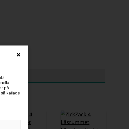
äta
nella
ar på
 så kallade