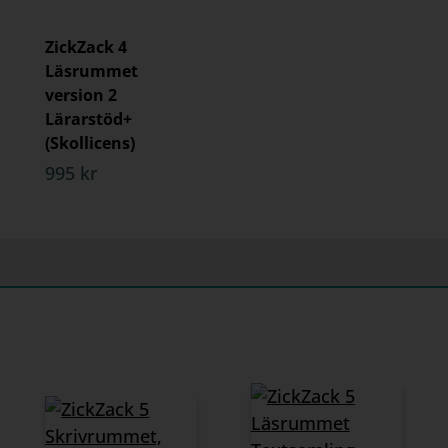
ZickZack 4
Läsrummet
version 2
Lärarstöd+
(Skollicens)
995 kr