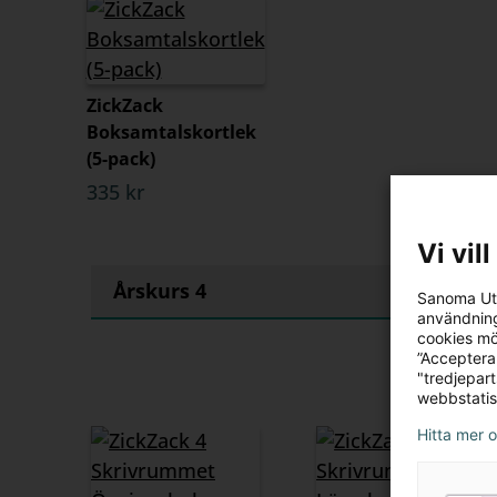
ZickZack
Boksamtalskortlek
(5-pack)
335 kr
Vi vil
Årskurs 4
Sanoma Utb
användning
cookies mö
”Acceptera
"tredjepar
webbstatis
Hitta mer 