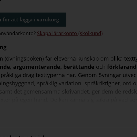
 för att lägga i varukorg
 användarkonto?
Skapa lärarkonto (skolkund)
ing
en (övningsboken) får eleverna kunskap om olika textt
ande, argumenterande, berättande
och
förklarand
språkliga drag texttyperna har. Genom övningar utvec
ingsbyggnad, språklig variation, språkriktighet, ord
 samt det gemensamma skrivandet, ger dem de redskap
texter på egen hand. De kan känna sig säkra på vad s
ga för att lyckas. Varje kapitel avslutas med en checkl
 nya mål.