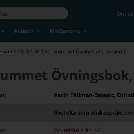
Om os
Aktuellt
MittSanoma
ersion 2
/
ZickZack 4 Skrivrummet Övningsbok, version 2
vrummet Övningsbok, 
are
Karin Fällman-Bajagic, Chris
Svenska som andraspråk,
Sve
pp
Grundskola åk 4-6