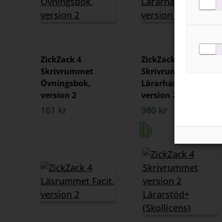
ZickZack 4
ZickZack 4
Skrivrummet
Skrivrummet
Övningsbok,
Lärarhandledning,
version 2
version 2
161 kr
980 kr